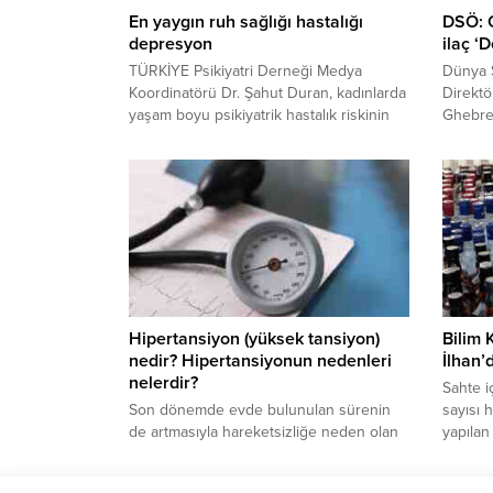
En yaygın ruh sağlığı hastalığı
DSÖ: C
depresyon
ilaç ‘
TÜRKİYE Psikiyatri Derneği Medya
Dünya 
Koordinatörü Dr. Şahut Duran, kadınlarda
Direkt
yaşam boyu psikiyatrik hastalık riskinin
Ghebre
erkeklere göre 2 kat fazla olduğunu
Cenevr
belirterek, en yaygın ruh sağlığı
video 
hastalığının depresyon olduğunu
pandemi
kaydetti.
Hipertansiyon (yüksek tansiyon)
Bilim 
nedir? Hipertansiyonun nedenleri
İlhan’
nelerdir?
Sahte i
Son dönemde evde bulunulan sürenin
sayısı 
de artmasıyla hareketsizliğe neden olan
yapılan 
corona virüsün, dolaylı yoldan yüksek
kadar t
tansiyona neden olabiliyor.
bulunuy