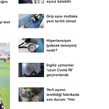
aşısız kalabilir
ığını
Grip aşısı mutlaka
yeni tarihli olmalı
i test
Hipertansiyon
(yüksek tansiyon)
nedir?
Hipertansiyonun
nedenleri nelerdir?
İngiliz uzmanlar
‘uzun Covid-19’
geçirenlerde
ortaya çıkan 4 ana
sendroma dikkat
çekti
Yerli aşının
üretildiği fabrikada
son durum: “Her
şey yolunda