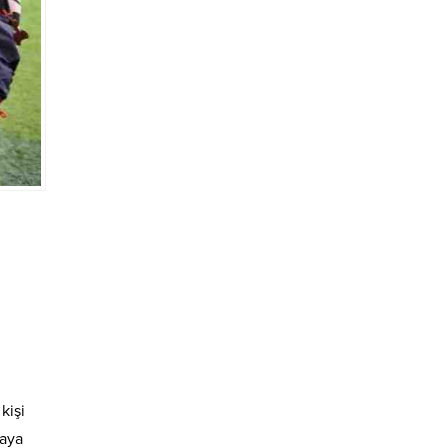
giderse Mayıs’ta
hazır”
kişi
maya