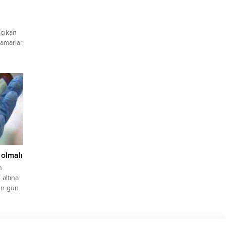
 çıkan
damarlar
vi
iyeti
ına yol
ak
 olmalı
n
 altına
en gün
rtış
Kurulu