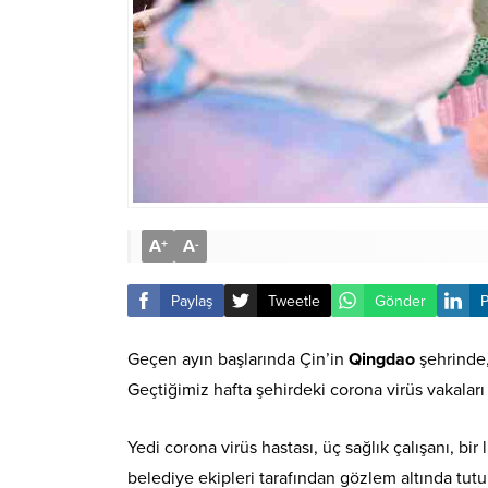
A
A
+
-
Paylaş
Tweetle
Gönder
P
Geçen ayın başlarında Çin’in
Qingdao
şehrinde, 
Geçtiğimiz hafta şehirdeki corona virüs vakaları 
Yedi corona virüs hastası, üç sağlık çalışanı, bir
belediye ekipleri tarafından gözlem altında tut