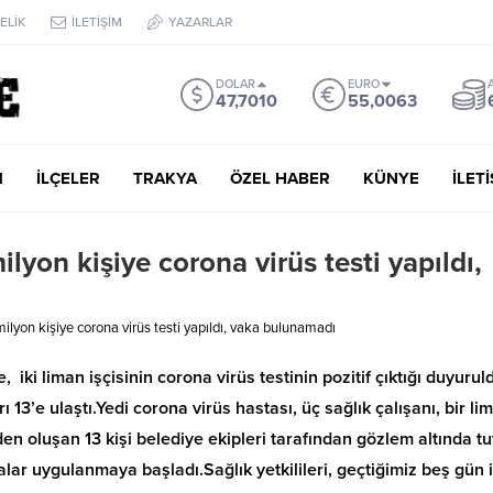
ELİK
İLETİŞİM
YAZARLAR
DOLAR
EURO
47,7010
55,0063
M
İLÇELER
TRAKYA
ÖZEL HABER
KÜNYE
İLET
lyon kişiye corona virüs testi yapıldı,
ilyon kişiye corona virüs testi yapıldı, vaka bulunamadı
iki liman işçisinin corona virüs testinin pozitif çıktığı duyurul
 13’e ulaştı.Yedi corona virüs hastası, üç sağlık çalışanı, bir li
den oluşan 13 kişi belediye ekipleri tarafından gözlem altında tu
alar uygulanmaya başladı.Sağlık yetkilileri, geçtiğimiz beş gün 