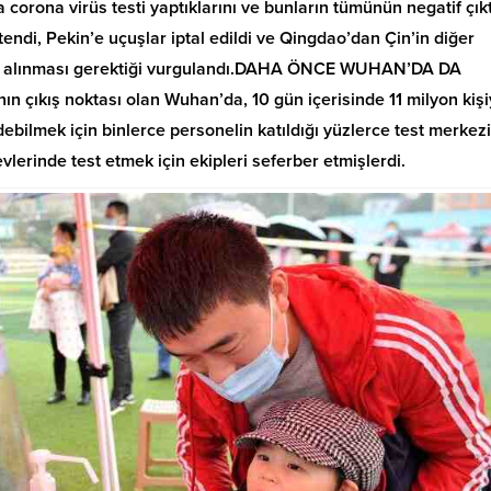
 corona virüs testi yaptıklarını ve bunların tümünün negatif çıkt
tendi, Pekin’e uçuşlar iptal edildi ve Qingdao’dan Çin’in diğer
ına alınması gerektiği vurgulandı.DAHA ÖNCE WUHAN’DA DA
n çıkış noktası olan Wuhan’da, 10 gün içerisinde 11 milyon kişiy
ebilmek için binlerce personelin katıldığı yüzlerce test merkezi
 evlerinde test etmek için ekipleri seferber etmişlerdi.