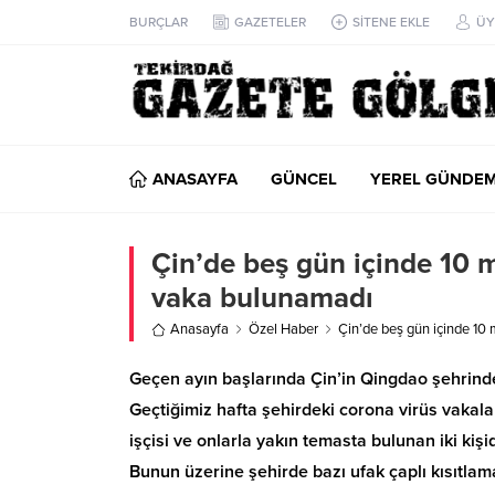
BURÇLAR
GAZETELER
SİTENE EKLE
ÜY
ANASAYFA
GÜNCEL
YEREL GÜNDE
Çin’de beş gün içinde 10 mi
vaka bulunamadı
Anasayfa
Özel Haber
Çin’de beş gün içinde 10 m
Geçen ayın başlarında Çin’in Qingdao şehrinde, 
Geçtiğimiz hafta şehirdeki corona virüs vakaları
işçisi ve onlarla yakın temasta bulunan iki kişi
Bunun üzerine şehirde bazı ufak çaplı kısıtlam