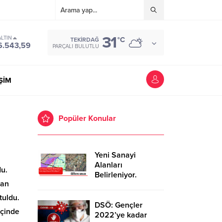
31
ALTIN
°C
TEKIRDAĞ
6.543,59
PARÇALI BULUTLU
İŞİM
Popüler Konular
Yeni Sanayi
Alanları
du.
Belirleniyor.
man
Tekirdağ’a İhanet
Mi Ediliyor?
tuldu.
DSÖ: Gençler
içinde
2022’ye kadar