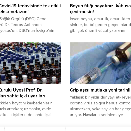
ovid-19 tedavisinde tek etkili
Boyun fıtığı hayatınızı kâbusa
Deksametazon’
çevirmesin!
Sağlık Örgütü (DSÖ) Genel
İnsan boynu, omurilik, omurilikten
örü Dr. Tedros Adhanom
sinirler, bu bölgeden geçen atar 
yesus'un, DSÖ'nün İsviçre'nin
gibi çok önemli vücut yapılarını
e kentinde bulunan merkezinde,
barındıran, baş için bir destek işle
konferans yöntemiyle DSÖ
gören, omurganın en hareketli
 uzmanlarıyla toplantı düzenledi.
bölümüdür. Ancak bu hareket kabil
aynı zamanda darbelere ve
zedelenmelere daha duyarlı olmas
açar. Bu yüzden, ağrı nedeni olar
omurga içerisinde belden sonra...
Kurulu Üyesi Prof. Dr.
Grip aşısı mutlaka yeni tarihli
dan sahte içki uyarıları
Yaklaşık bir yıldır dünyayı etkileye
çkiden hayatını kaybedenlerin
corona virüs salgını henüz kontrol
hızla artarken; uzmanlar, evde
alınmazken, vaka sayıları her geç
alkollü içkilerin de sahte içki
artıyor. Havaların serinlemeye
ehlikeli olduğu uyarısında
başlamasıyla da grip vakalarında a
or. Sağlık Bakanlığı Toplum
bekleniyor. Sağlık Bakanlığı Bilim 