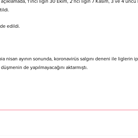
ıklamada, 1’inci ligin 30 Ekim, 2’nci ligin 7 Kasım, 3 ve 4’üncü l
ildi.
de edildi.
 nisan ayının sonunda, koronavirüs salgını deneni ile liglerin ip
me düşmenin de yapılmayacağını aktarmıştı.