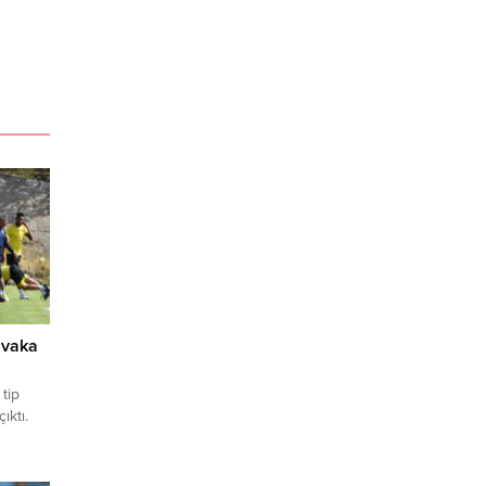
 vaka
tip
ıktı.
,
imiz ve