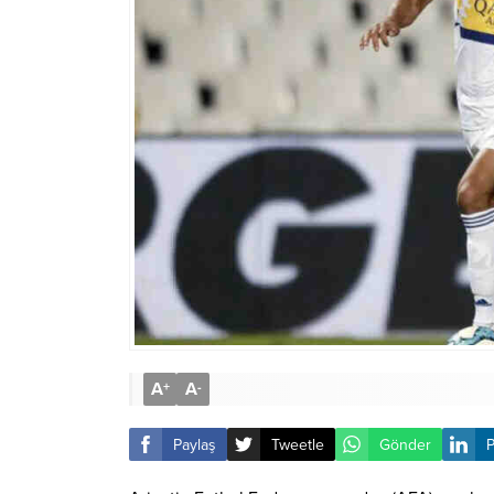
A
A
+
-
Paylaş
Tweetle
Gönder
P