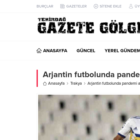
BURÇLAR
GAZETELER
SİTENE EKLE
ÜY
ANASAYFA
GÜNCEL
YEREL GÜNDE
Arjantin futbolunda pandem
Anasayfa
Trakya
Arjantin futbolunda pandemi ar