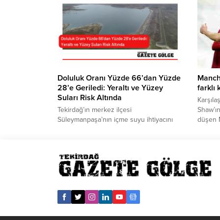
olduğun
aldı. Mi
yaptığı
ulaştırı
deprem
gönder
Bu koliyi
Doluluk Oranı Yüzde 66’dan Yüzde
Manch
28’e Geriledi: Yeraltı ve Yüzey
farklı
Suları Risk Altında
Karşıla
Tekirdağ’ın merkez ilçesi
Shaw’ın
Süleymanpaşa’nın içme suyu ihtiyacını
düşen M
4’te birini karşılayan Naip Barajında,
Harry Ma
yağışların olmaması nedeniyle su
yarıda 
seviyesinde düşüşler yaşandı. 2020’de
yararla
yüzde 66 olan doluluk oranı, 2023’de
Fernand
yüzde 28’e geriledi. Barajların yanı sıra,
geçirdi
yeraltı sularında da tehlikeli azalmaların
Aaron 
olduğu bildirildi. TESKİ Genel Müdürü
Marcus 
Turhan Toprak, “Sanayinin, nüfusun
yönünü değiştirmek gerekir. İklim...