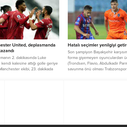
u hatırlatarak iade etme kararı
kulüp çalışanlarımıza rutin olarak
lletvekili Yontar, konuyla ilgili
uyguladığımız Kovid-19 testleri yap
 açıklamada, “Odalarımıza
oyuncumuzda pozitif vakaya rastla
lan bu erzak kolisi, pek çok
Ev izolasyonuna alınan oyuncuları
 mağduru aile varken bize
tedavisi sürmektedir.” denildi. Öte
ilmesi son derece düşündürücü.
yandan, futbolculardan Jody...
, ihtiyaç...
ester United, deplasmanda
Hatalı seçimler yenilgiyi getir
 kazandı
Son şampiyon Başakşehir karşısı
şmanın 2. dakikasında Luke
forma giyemeyen oyunculardan 
 kendi kalesine attığı golle geriye
(Trondsen, Flavio, Abdulkadir Par
anchester ekibi, 23. dakikada
savunma önü olması Trabzonspor
guire ile eşitliği yakaladı. İkinci
büyük talihsizlikti ve burada yapıl
kazanılan penaltı atışından
seçimler maçın kaderini belirledi.
namayan Portekizli Bruno
Defansın önündeki o tehlikeli bö
es, 86. dakikada takımını 2-1 öne
oynamak zordur. Kafa hep yukarı
. Ev sahibi ekip, 90. dakikada
olacak, topu alır almaz sahanın ta
Wan-Bissaka ve 90 6. dakikada
tek bakışta görecek ve riskli eyl
Rashford’un golleriyle rakibini...
kesinlikle kaçınacaksınız. ...