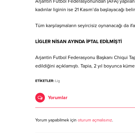
Arjantin Futbol Federasyonundan (AFA) yapılan aç
kadınlar liginin ise 21 Kasım’da başlayacağı belirt
Tüm karşılaşmaların seyircisiz oynanacağı da ifa
LİGLER NİSAN AYINDA İPTAL EDİLMİŞTİ
Arjantin Futbol Federasyonu Başkanı Chiqui Tapia
edildiğini açıklamıştı. Tapia, 2 yıl boyunca kü
ETİKETLER:
Lig
Yorumlar
Yorum yapabilmek için
oturum açmalısınız
.