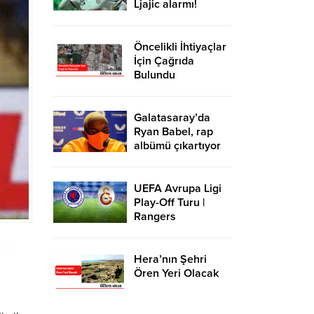
Ljajic alarmı!
Ocak’ta transfer…
Öncelikli İhtiyaçlar
İçin Çağrıda
Bulundu
Galatasaray’da
Ryan Babel, rap
albümü çıkartıyor
UEFA Avrupa Ligi
Play-Off Turu |
Rangers
Galatasaray
Hera’nın Şehri
Ören Yeri Olacak