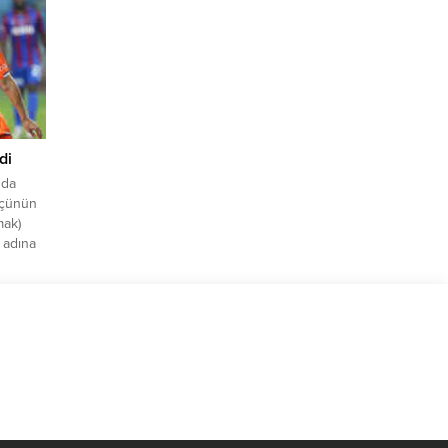
ılmış, 4
nmıştır.
mızın
di
nda
üçünün
mak)
 adına
an
lgede
da
mamını
emden