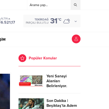
31
ALTIN
°C
TEKIRDAĞ
6.521,17
PARÇALI BULUTLU
İŞİM
Popüler Konular
Yeni Sanayi
Alanları
Belirleniyor.
Tekirdağ’a İhanet
Mi Ediliyor?
Son Dakika |
Beşiktaş’ta Adem