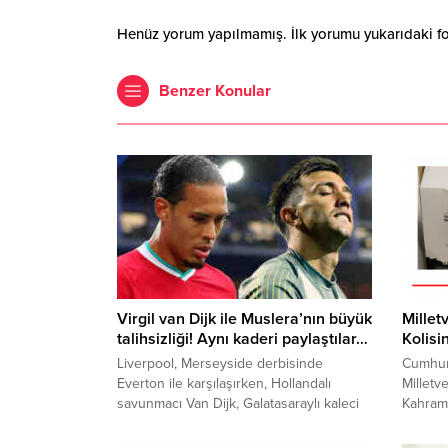
Henüz yorum yapılmamış. İlk yorumu yukarıdaki form
Benzer Konular
Virgil van Dijk ile Muslera’nın büyük
Millet
talihsizliği! Aynı kaderi paylaştılar…
Kolisi
Liverpool, Merseyside derbisinde
Cumhuri
Everton ile karşılaşırken, Hollandalı
Milletve
savunmacı Van Dijk, Galatasaraylı kaleci
Kahram
Fernando Muslera ile aynı kaderi
tarafın
paylaştı...
kolisin