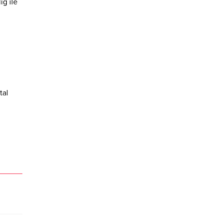
ig ile
tal