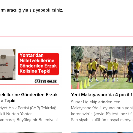
 aracılığıyla siz yapabilirsiniz.
vekillerine Gönderilen Erzak
Yeni Malatyaspor’da 4 pozitif
ne Tepki
Süper Lig ekiplerinden Yeni
yet Halk Partisi (CHP) Tekirdağ
Malatyaspor’da 4 oyuncunun yeni 
kili Nurten Yontar,
koronavirüs (kovid-19) testi pozitif ç
anmaraş Büyükşehir Belediyesi
Sarı-siyahlı kulübün sosyal medya
dan kendisine gönderilen erzak
sayfasından paylaşılan açıklamada
i, deprem mağduru aileler
“Futbolcu kadromuz, teknik heyet