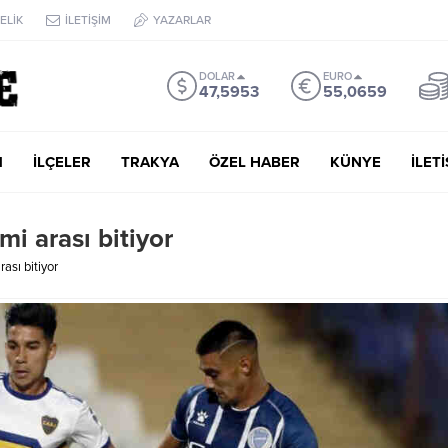
ELİK
İLETİŞİM
YAZARLAR
DOLAR
EURO
47,5953
55,0659
M
İLÇELER
TRAKYA
ÖZEL HABER
KÜNYE
İLET
i arası bitiyor
ası bitiyor