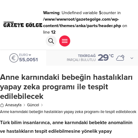
Warning
: Undefined variable $counter in
/www/wwwroot/gazetegolge.com/wp-
content/themes/anka/parts/header.php
on
line
12
29
EURO
°C
TEKIRDAĞ
55,0051
PARÇALI BULUTLU
Anne karnındaki bebeğin hastalıkları
yapay zeka programı ile tespit
edilebilecek
Anasayfa
Güncel
Anne karnındaki bebeğin hastalıkları yapay zeka programı ile tespit edilebilecek
Türk bilim insanlarınca, anne karnındaki bebekte anomalinin
ve hastalıkların tespit edilebilmesine yönelik yapay