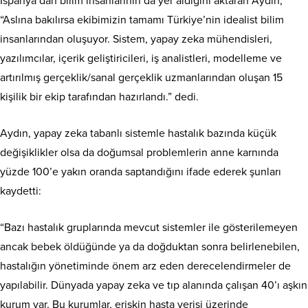
İspanya’dan bilim insanlarının da yer aldığını aktaran Aydın,
“Aslına bakılırsa ekibimizin tamamı Türkiye’nin idealist bilim
insanlarından oluşuyor. Sistem, yapay zeka mühendisleri,
yazılımcılar, içerik geliştiricileri, iş analistleri, modelleme ve
artırılmış gerçeklik/sanal gerçeklik uzmanlarından oluşan 15
kişilik bir ekip tarafından hazırlandı.” dedi.
Aydın, yapay zeka tabanlı sistemle hastalık bazında küçük
değişiklikler olsa da doğumsal problemlerin anne karnında
yüzde 100’e yakın oranda saptandığını ifade ederek şunları
kaydetti:
“Bazı hastalık gruplarında mevcut sistemler ile gösterilemeyen
ancak bebek öldüğünde ya da doğduktan sonra belirlenebilen,
hastalığın yönetiminde önem arz eden derecelendirmeler de
yapılabilir. Dünyada yapay zeka ve tıp alanında çalışan 40’ı aşkın
kurum var. Bu kurumlar, erişkin hasta verisi üzerinde