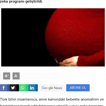
zeka programı geliştirildi.
A
A
+
-
ABONE OL
Türk bilim insanlarınca, anne karnındaki bebekte anomalinin ve