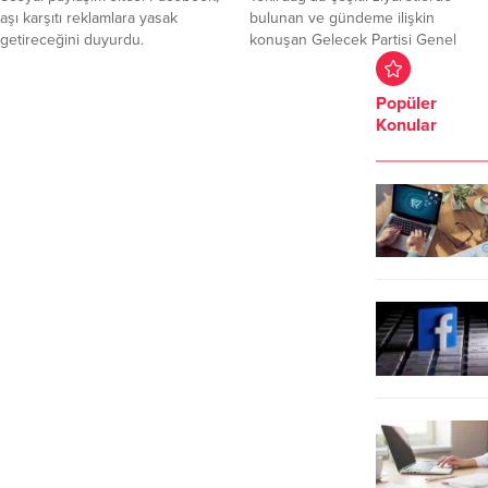
aşı karşıtı reklamlara yasak
bulunan ve gündeme ilişkin
getireceğini duyurdu.
konuşan Gelecek Partisi Genel
Başkanı Davutoğlu, MHP lideri
Bahçeli ve iktidara seslendi.
Popüler
“Tekirdağ’dan söylüyorum sizin
Konular
psikolojinizi daha çok
bozacağız”diyen Davutoğlu’nun
konu başlıkları; zamlar, enflasyon,
seçim süreci, Ülkü Ocakları eski
Genel Başkanı Sinan Ateş
cinayetine sessiz kalan MHP lideri
Bahçeli ve iktidar oldu. Gelecek...