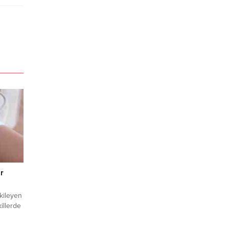
ar
tkileyen
illerde
. Dr.