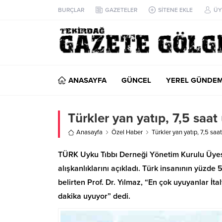
BURÇLAR
GAZETELER
SİTENE EKLE
ÜY
ANASAYFA
GÜNCEL
YEREL GÜNDE
Türkler yan yatıp, 7,5 saat
Anasayfa
Özel Haber
Türkler yan yatıp, 7,5 saa
TÜRK Uyku Tıbbı Derneği Yönetim Kurulu Üyesi
alışkanlıklarını açıkladı. Türk insanının yüzde
belirten Prof. Dr. Yılmaz, “En çok uyuyanlar İta
dakika uyuyor” dedi.