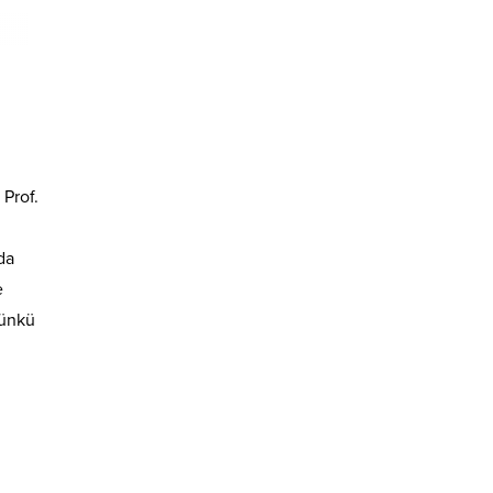
giderse Mayıs’ta
hazır”
Prof.
da
e
Çünkü