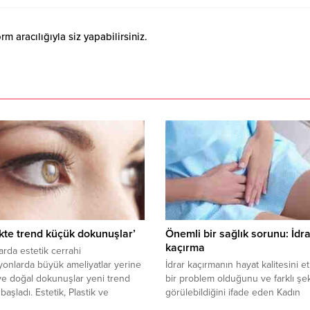
 aracılığıyla siz yapabilirsiniz.
ikte trend küçük dokunuşlar’
Önemli bir sağlık sorunu: İdr
kaçırma
larda estetik cerrahi
onlarda büyük ameliyatlar yerine
İdrar kaçırmanın hayat kalitesini e
e doğal dokunuşlar yeni trend
bir problem olduğunu ve farklı şek
başladı. Estetik, Plastik ve
görülebildiğini ifade eden Kadın
rüktif Cerrahi Uzmanı Op. Dr.
Hastalıkları ve Doğum Uzmanı Prof