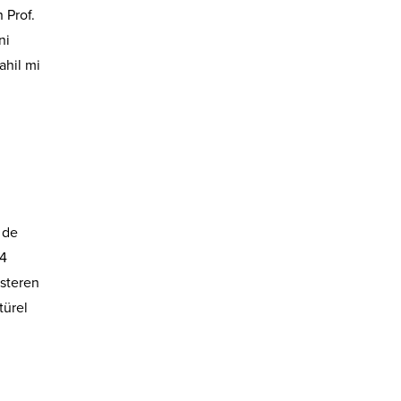
 Prof.
ni
ahil mi
 de
 4
österen
türel