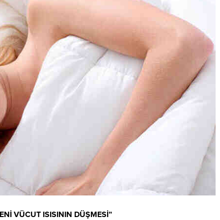
Nİ VÜCUT ISISININ DÜŞMESİ”