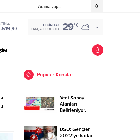
29
LTIN
°C
TEKIRDAĞ
.519,97
PARÇALI BULUTLU
İŞİM
Popüler Konular
ku
Yeni Sanayi
Alanları
nu
Belirleniyor.
0
Tekirdağ’a İhanet
Mi Ediliyor?
DSÖ: Gençler
2022’ye kadar