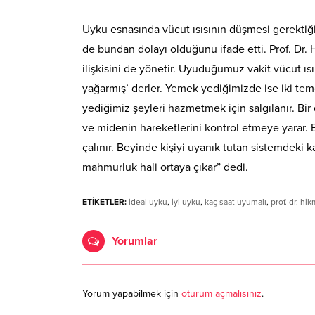
Uyku esnasında vücut ısısının düşmesi gerektiği
de bundan dolayı olduğunu ifade etti. Prof. Dr
ilişkisini de yönetir. Uyuduğumuz vakit vücut ı
yağarmış’ derler. Yemek yediğimizde ise iki temel
yediğimiz şeyleri hazmetmek için salgılanır. Bi
ve midenin hareketlerini kontrol etmeye yarar. 
çalınır. Beyinde kişiyi uyanık tutan sistemdeki k
mahmurluk hali ortaya çıkar” dedi.
ETİKETLER:
ideal uyku
,
iyi uyku
,
kaç saat uyumalı
,
prof. dr. hi
Yorumlar
Yorum yapabilmek için
oturum açmalısınız
.