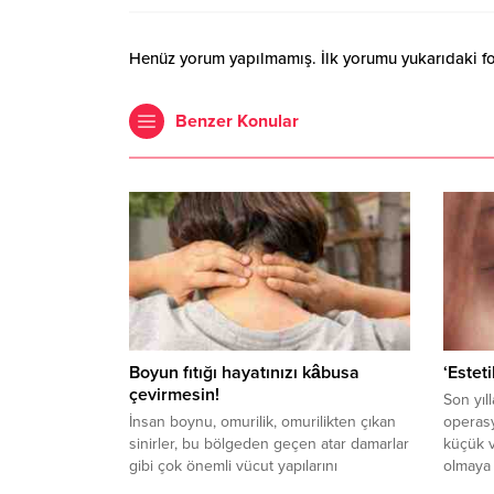
Henüz yorum yapılmamış. İlk yorumu yukarıdaki form
Benzer Konular
Boyun fıtığı hayatınızı kâbusa
‘Estet
çevirmesin!
Son yıl
İnsan boynu, omurilik, omurilikten çıkan
operasy
sinirler, bu bölgeden geçen atar damarlar
küçük v
gibi çok önemli vücut yapılarını
olmaya 
barındıran, baş için bir destek işlevi
Rekonst