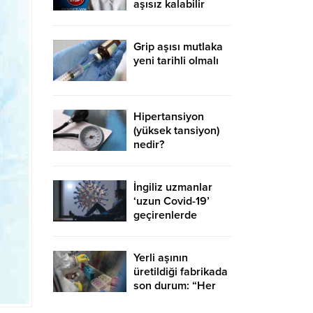
aşısız kalabilir
Grip aşısı mutlaka
yeni tarihli olmalı
Hipertansiyon
(yüksek tansiyon)
nedir?
Hipertansiyonun
nedenleri nelerdir?
İngiliz uzmanlar
‘uzun Covid-19’
geçirenlerde
ortaya çıkan 4 ana
sendroma dikkat
çekti
Yerli aşının
üretildiği fabrikada
son durum: “Her
şey yolunda