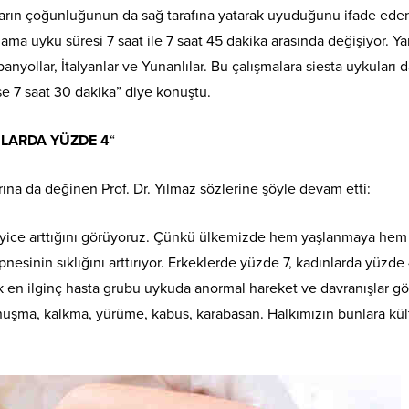
nların çoğunluğunun da sağ tarafına yatarak uyuduğunu ifade eden
ama uyku süresi 7 saat ile 7 saat 45 dakika arasında değişiyor. Ya
anyollar, İtalyanlar ve Yunanlılar. Bu çalışmalara siesta uykuları d
se 7 saat 30 dakika” diye konuştu.
NLARDA YÜZDE 4
“
na da değinen Prof. Dr. Yılmaz sözlerine şöyle devam etti:
n iyice arttığını görüyoruz. Çünkü ülkemizde hem yaşlanmaya hem
nesinin sıklığını arttırıyor. Erkeklerde yüzde 7, kadınlarda yüzde
cak en ilginç hasta grubu uykuda anormal hareket ve davranışlar g
nuşma, kalkma, yürüme, kabus, karabasan. Halkımızın bunlara kül