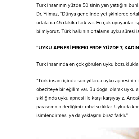
Türk insanının yüzde 50’sinin yan yattığını bu
Dr. Yılmaz, “Dünya genelinde yetişkinlerde ortal
ortalama 45 dakika fark var. En çok uyuyanlar İsp
bilmiyoruz. Türk halkının ortalama uyku süresi i
“UYKU APNESİ ERKEKLERDE YÜZDE 7, KADI
Türk insanında en çok görülen uyku bozuklukları
“Türk insanı içinde son yıllarda uyku apnesini
obeziteye bir eğilim var. Bu doğal olarak uyku ap
sıklığında uyku apnesi ile karşı karşıyayız. An
parasomnia dediğimiz rahatsızlıklar. Uykuda ko
isimlendirmesi ya da yaklaşımı biraz farklı.”