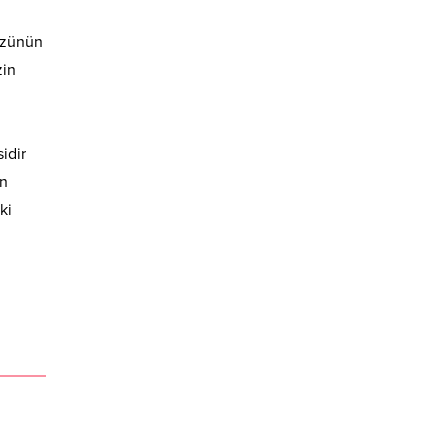
sözünün
zin
idir
en
ki