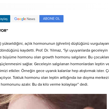
ABONE OL
aylaş
YOR”
) yükseldiğini, açlık hormonunun (ghrelin) düştüğünü vurgulayan 
 döndüğünü kaydetti. Prof. Dr. Yılmaz, “İyi uyuyanlarda geceleyin
ve büyüme hormonu olan growth hormonu salgılanır. Bu çocuklar
 güçlenmesini sağlar. Geceleyin salgılanan hormonlardan leptin v
izi etkiler. Örneğin gece uyanık kalanlar hep atıştırmak ister. 
açılıyor. Tokluk hormonu olan leptin arttığında ise doyma merkezi
in hormonunu azalır. Bu da kilo verme kolaylaşır” dedi.