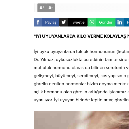
A
A
+
-
Paylaş
Tweetle
Gönder
P
“İYİ UYUYANLARDA KİLO VERME KOLAYLAŞI
İyi uyku uyuyanlarda tokluk hormonunun (leptin
Dr. Yılmaz, uykusuzlukta bu etkinin tam tersine
mutluluk hormonu olarak da bilinen serotonin 
gelişmeyi, büyümeyi, serpilmeyi, kas yapısının
ghrelin denilen hormonlar bizim doyma merkezim
açlık hormonu olan ghrelin arttığında iştahımız 
uyarılıyor. İyi uyuyan birinde leptin artar, ghrel