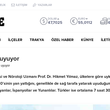
ELİK
İLETİŞİM
YAZARLAR
DOLAR
EURO
A
47,7025
55,0112
6
M
İLÇELER
TRAKYA
ÖZEL HABER
KÜNYE
İLET
 uyuyor
t uyuyor
 ve Nöroloji Uzmanı Prof. Dr. Hikmet Yılmaz, ülkelere göre uy
 50’sinin yan yattığını, genellikle de sağ tarafa yatarak uyuduğu
lyanlar, İspanyollar ve Yunanlılar. Türkler ise ortalama 7 saat 3