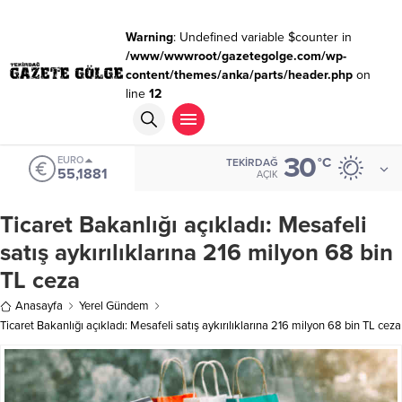
Warning
: Undefined variable $counter in
/www/wwwroot/gazetegolge.com/wp-
content/themes/anka/parts/header.php
on
line
12
30
EURO
°C
TEKIRDAĞ
55,1881
AÇIK
Ticaret Bakanlığı açıkladı: Mesafeli
satış aykırılıklarına 216 milyon 68 bin
TL ceza
Anasayfa
Yerel Gündem
Ticaret Bakanlığı açıkladı: Mesafeli satış aykırılıklarına 216 milyon 68 bin TL ceza