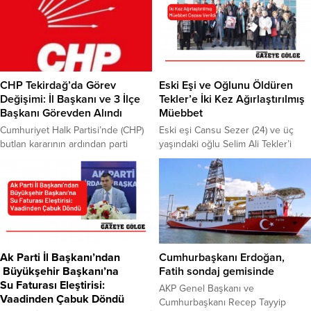
seçenek vardı. Ya soğansız olur
Tekirdağ temsilciliği, Çerkezköy
deyip sadece kentsoylulardan
Atatürk Kültür Merkezi’nde
oluşan 10bin kişilik bir hesabım
düzenlenen etkinlikle adaylarını
olacaktı, ya da soğanlı diyerek 2
tanıttı. Tekirdağ Milletvekili
milyon takipçiye doğru yol
listesinde 1. sırada Bilge Seçkin
alacaktım” ifadelerini kullandı. Milor,
Çetinkaya, 2. sıradan Mehmet
CHP Tekirdağ’da Görev
Eski Eşi ve Oğlunu Öldüren
kendisi hakkında, “Menemene
Aytekin, 3. ıradan Emre Sevilmiş, 4.
Değişimi: İl Başkanı ve 3 İlçe
Tekler’e İki Kez Ağırlaştırılmış
soğan konulup konulmayayacağını,
sıradan İsmail Öztok, 5....
Başkanı Görevden Alındı
Müebbet
gündem yapan lüzumsuz….”
Cumhuriyet Halk Partisi’nde (CHP)
Eski eşi Cansu Sezer (24) ve üç
yazan...
butlan kararının ardından parti
yaşındaki oğlu Selim Ali Tekler’i
teşkilatlarında görev değişiklikleri
öldüren Burak Tekler’e, iki kez
sürüyor. Parti içinde devam eden
ağırlaştırılmış müebbet cezası
tartışmaların gölgesinde, Tekirdağ
verildi. Mahkeme Heyeti’nin
dahil bazı 7 il başkanlığı ve bazı ilçe
müebbet kararının ardından, adliye
yönetimlerinde değişikliğe gidildi.
koridorlarında alkış sesleri yükseldi.
CHP Genel Merkezi tarafından
Tekirdağ’ın Süleymanpaşa ilçesinde
alınan karar doğrultusunda
hemşirelik yapan Cansu Sezer’in 3
Tekirdağ İl Başkanı Cenk Boduç
yaşındaki bebeği ile birlikte, eski
Ak Parti İl Başkanı’ndan
Cumhurbaşkanı Erdoğan,
görevden alınırken, yerine 22.
eşi Burak Tekler tarafından
Büyükşehir Başkanı’na
Fatih sondaj gemisinde
Dönem CHP Tekirdağ...
öldürülmesine ilişkin...
Su Faturası Eleştirisi:
AKP Genel Başkanı ve
Vaadinden Çabuk Döndü
Cumhurbaşkanı Recep Tayyip