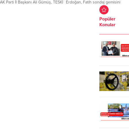
AK Parti İl Başkanı Ali Gümüş, TESKİ
Erdoğan, Fatih sondaj gemisini
Genel Kurulu Toplantısı’nda ‘su
ziyaret ediyor. Cumhurbaşkanı
faturasında indirim
Erdoğan ile Cumhurbaşkanı
Popüler
yapılamayacağını açıklayan Candan
Yardımcısı Fuat Oktay, Hazine ve
Konular
Yüceer ile ilgili, “Vaadinden çabuk
Maliye Bakanı Berat Albayrak,
döndü” değerlendirmesinde
Cumhurbaşkanlığı İletişim Başkanı
bulundu. Tekirdağ Büyükşehir
Fahrettin Altun, Cumhurbaşkanlığı
Belediye Başkanı adayı iken su
Sözcüsü İbrahim Kalın da
faturalarında yüzde 50 indirim
helikopterle Zonguldak’a gitti.
yapacağını dile getiren Candan
Erdoğan’ı, Enerji ve Tabii Kaynaklar
Yüceer, Belediye Başkanı olarak
Bakanı Fatih Dönmez, Enerji ve
katıldığı TESKİ Genel Kurulu
Tabii...
Toplantısında “Tekirdağ’ın bir...