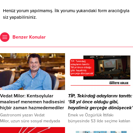
Henüz yorum yapılmamış. İlk yorumu yukarıdaki form aracılığıyla
siz yapabilirsiniz.
Benzer Konular
Vedat Milor: Kentsoylular
TİP, Tekirdağ adaylarını tanıttı:
maalesef menemen hadisesini
‘58 yıl önce olduğu gibi,
hiçbir zaman hazmedemediler
hayalimiz gerçeğe dönüşecek’
Gastronomi yazarı Vedat
Emek ve Özgürlük İttifakı
Milor, uzun süre sosyal medyada
bünyesinde 53 ilde seçime katılan
gündem olan menemen
Türkiye İşçi Partisi (TİP), Tekirdağ’da
tartışmasına ilişkin, “Önümde iki
da seçim çalışmalarına başladı. TİP