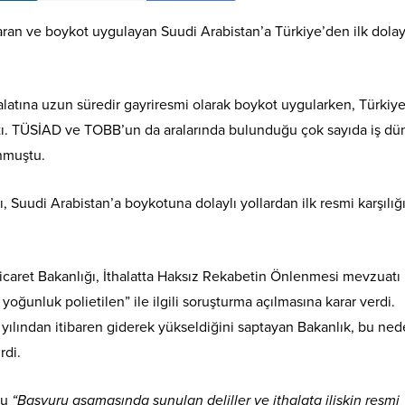
karan ve boykot uygulayan Suudi Arabistan’a Türkiye’den ilk dolay
halatına uzun süredir gayriresmi olarak boykot uygularken, Türkiy
tı. TÜSİAD ve TOBB’un da aralarında bulunduğu çok sayıda iş dü
nmuştu.
, Suudi Arabistan’a boykotuna dolaylı yollardan ilk resmi karşılığ
caret Bakanlığı, İthalatta Haksız Rekabetin Önlenmesi mevzuatı
yoğunluk polietilen” ile ilgili soruşturma açılmasına karar verdi.
7 yılından itibaren giderek yükseldiğini saptayan Bakanlık, bu ne
rdi.
lu
“Başvuru aşamasında sunulan deliller ve ithalata ilişkin resmi