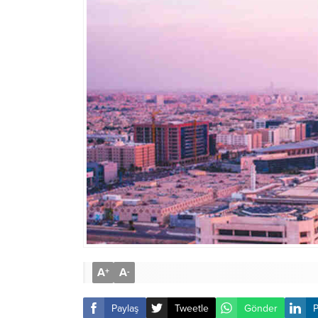
A
A
+
-
Paylaş
Tweetle
Gönder
P