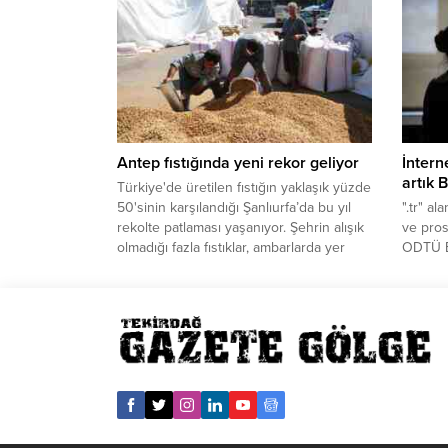
Müdürü Erdoğan Öztürk, Ankara’da içme
dokuz a
suyu sağlayan barajların ekim ayı
BirGün’
itibarıyla toplam su miktarının 415 milyon
Maliye 
metreküp olduğunu söyledi. Barajların
Genel 
doluluk oranının yüzde 26,19 olduğunu...
“Merke
Tablos
danışma
hizmet..
Antep fıstığında yeni rekor geliyor
İntern
artık 
Türkiye'de üretilen fıstığın yaklaşık yüzde
50'sinin karşılandığı Şanlıurfa’da bu yıl
".tr" al
rekolte patlaması yaşanıyor. Şehrin alışık
ve pros
olmadığı fazla fıstıklar, ambarlarda yer
ODTÜ Bi
kalmayınca ildeki pazar yerine çadır
düzenle
kurularak istiflenmeye başladı, bir çok
Bakanlı
yerde fıstık dağları oluştu.
sektör t
kurums
Grubu" 