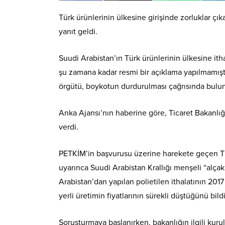
Türk ürünlerinin ülkesine girişinde zorluklar çı
yanıt geldi.
Suudi Arabistan’ın Türk ürünlerinin ülkesine it
şu zamana kadar resmi bir açıklama yapılmamış
örgütü, boykotun durdurulması çağrısında bulu
Anka Ajansı’nın haberine göre, Ticaret Bakanlığı
verdi.
PETKİM’in başvurusu üzerine harekete geçen Ti
uyarınca Suudi Arabistan Krallığı menşeli “alçak 
Arabistan’dan yapılan polietilen ithalatının 201
yerli üretimin fiyatlarının sürekli düştüğünü bildi
Soruşturmaya başlanırken, bakanlığın ilgili kuru