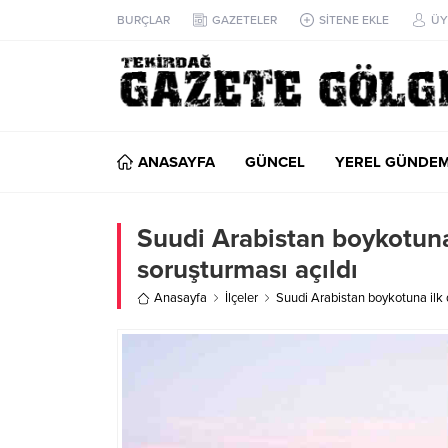
BURÇLAR
GAZETELER
SİTENE EKLE
ÜY
ANASAYFA
GÜNCEL
YEREL GÜNDE
Suudi Arabistan boykotuna 
soruşturması açıldı
Anasayfa
İlçeler
Suudi Arabistan boykotuna ilk d