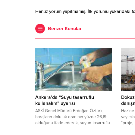
Henüz yorum yapılmamış. İlk yorumu yukarıdaki form
Benzer Konular
Ankara’da “Suyu tasarruflu
Dokuz
kullanalım” uyarısı
danışm
ASKİ Genel Müdürü Erdoğan Öztürk,
Hazine 
barajların doluluk oranının yüzde 26,19
yayımla
olduğunu ifade ederek, suyun tasarruflu
“proje, 
kullanılması gerektiğini belirtti. Ankara Su
danışma
ve Kanalizasyon İdaresi (ASKİ) Genel
gerekçe