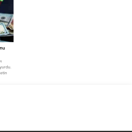
ıkladı.
rgi
inde de
resmi
yine
 30
onu
ı
uyurdu.
ketin
u
 ay
9372’den
6 olan
t
yıl sonu