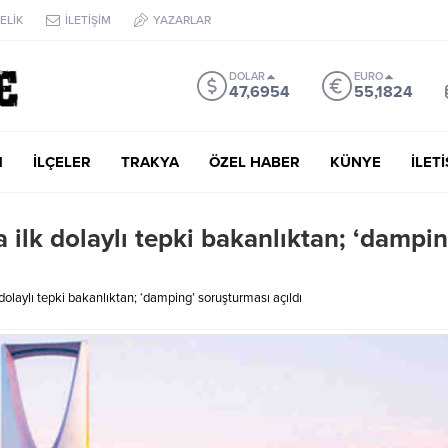
ELİK
İLETİŞİM
YAZARLAR
DOLAR
EURO
47,6954
55,1824
M
İLÇELER
TRAKYA
ÖZEL HABER
KÜNYE
İLET
ilk dolaylı tepki bakanlıktan; ‘dampin
olaylı tepki bakanlıktan; ‘damping’ soruşturması açıldı