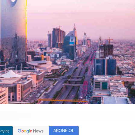
ABONE OL
aylaş