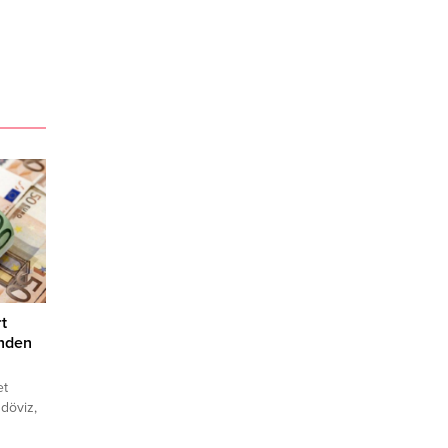
t
enden
et
döviz,
na