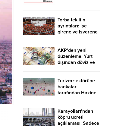
Torba teklifin
ayrıntıları: İşe
girene ve işverene
destek, evde üretip
internette satana
vergi muafiyeti
AKP’den yeni
gelecek
düzenleme: Yurt
dışından döviz ve
altın getirenden
vergi alınmayacak
Turizm sektörüne
bankalar
tarafından Hazine
garantisiyle 10
milyar TL kredi
desteği sağlanacak
Karayolları’ndan
köprü ücreti
açıklaması: Sadece
Avrupa-Asya