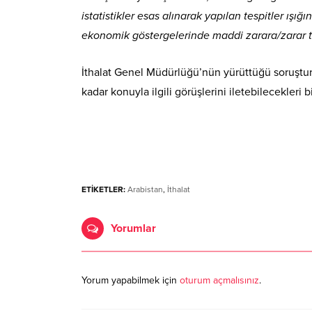
istatistikler esas alınarak yapılan tespitler ışığ
ekonomik göstergelerinde maddi zarara/zarar teh
İthalat Genel Müdürlüğü’nün yürüttüğü soruştur
kadar konuyla ilgili görüşlerini iletebilecekleri bil
ETİKETLER:
Arabistan
,
İthalat
Yorumlar
Yorum yapabilmek için
oturum açmalısınız
.