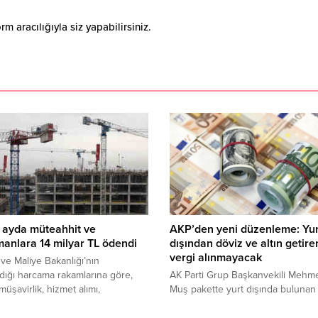
 aracılığıyla siz yapabilirsiniz.
 ayda müteahhit ve
AKP’den yeni düzenleme: Yur
anlara 14 milyar TL ödendi
dışından döviz ve altın getir
vergi alınmayacak
ve Maliye Bakanlığı’nın
dığı harcama rakamlarına göre,
AK Parti Grup Başkanvekili Mehm
müşavirlik, hizmet alımı,
Muş pakette yurt dışında bulunan 
nlık, onarım gideri” gibi
altın gibi mevduatların Türkiye’ye
lerle müşavir kişi ve firmalara
getirilmesinde vergi alınmayacağı