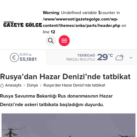
Warning
: Undefined variable $counter in
/www/wwwroot/gazetegolge.com/wp-
content/themes/anka/parts/header.php
on
line
12
29
EURO
°C
TEKIRDAĞ
55,1881
PARÇALI BULUTLU
Rusya’dan Hazar Denizi’nde tatbikat
Anasayfa
Dünya
Rusya’dan Hazar Denizi’nde tatbikat
Rusya Savunma Bakanlığı Rus donanmasının Hazar
Denizi’nde askeri tatbikata başladığını duyurdu.