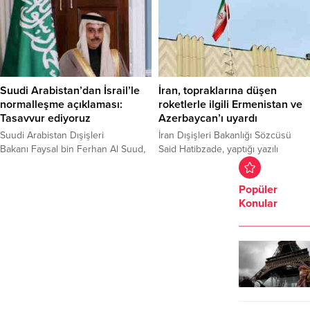
kişilerce karton kutudan ve
kara para aklama gibi suçlamalarla
sembollerle boyanmış küçük bir
karşı karşıya olduğu kaydedildi.
tapınak konuldu.
Suudi Arabistan’dan İsrail’le
İran, topraklarına düşen
normalleşme açıklaması:
roketlerle ilgili Ermenistan ve
Tasavvur ediyoruz
Azerbaycan’ı uyardı
Suudi Arabistan Dışişleri
İran Dışişleri Bakanlığı Sözcüsü
Bakanı Faysal bin Ferhan Al Suud,
Said Hatibzade, yaptığı yazılı
yolun sonunda İsrail'le
açıklamada, Azerbaycan-
normalleşmenin olacağını bildirdi.
Ermenistan sınırındaki Doğu
Popüler
Azerbaycan eyaletine bağlı
Konular
Hüdaaferin ilçesindeki iki köye 10
roketin düşmesini kınadı.