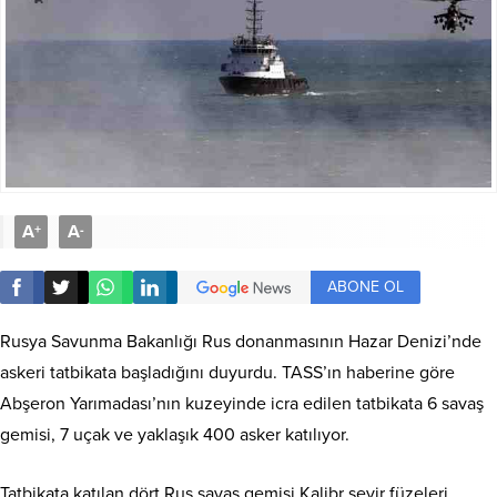
A
A
+
-
ABONE OL
Rusya Savunma Bakanlığı Rus donanmasının Hazar Denizi’nde
askeri tatbikata başladığını duyurdu. TASS’ın haberine göre
Abşeron Yarımadası’nın kuzeyinde icra edilen tatbikata 6 savaş
gemisi, 7 uçak ve yaklaşık 400 asker katılıyor.
Tatbikata katılan dört Rus savaş gemisi Kalibr seyir füzeleri