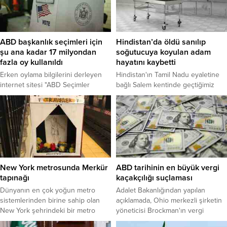
ABD başkanlık seçimleri için
Hindistan’da öldü sanılıp
şu ana kadar 17 milyondan
soğutucuya koyulan adam
fazla oy kullanıldı
hayatını kaybetti
Erken oylama bilgilerini derleyen
Hindistan'ın Tamil Nadu eyaletine
internet sitesi "ABD Seçimler
bağlı Salem kentinde geçtiğimiz
Projesi"ne göre, posta ve elden
pazartesi günü 74 yaşındaki
zarf bırakma yoluyla şimdiye kadar
Balasubramanyam, özel bir
17 milyon 114 bin 300 kişi oy
hastanede doktorun öldüğünü
kullandı.
söylemesinin ardından soğutucuya
koyuldu. Ertesi gün cenazeyi
almaya gelen görevliler yaşlı
adamın titrediğini ve hayatta
olduğunu fark etti. Dondurucudan
New York metrosunda Merkür
ABD tarihinin en büyük vergi
çıkarılıp yeniden hastaneye
tapınağı
kaçakçılığı suçlaması
kaldırılan adam tüm müdahalelere
Dünyanın en çok yoğun metro
Adalet Bakanlığından yapılan
rağmen bugün hayatını kaybetti.
sistemlerinden birine sahip olan
açıklamada, Ohio merkezli şirketin
Salem...
New York şehrindeki bir metro
yöneticisi Brockman'ın vergi
durağına kimliği belirsiz kişi ya da
kaçırma, banka dolandırıcılığı ve