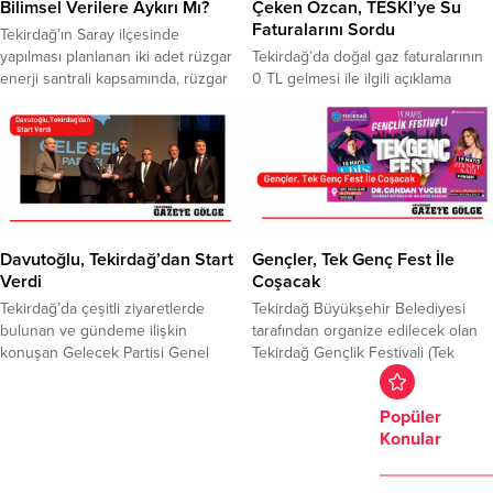
din derslerini seçmelerinin zorunlu
planlarını bozmuş, heveslerini
Bilimsel Verilere Aykırı Mı?
Çeken Özcan, TESKİ’ye Su
tutulmasının...
kursaklarında bırakmış ve tarihin
Faturalarını Sordu
Tekirdağ’ın Saray ilçesinde
akışını değiştirmiştir.Vatanımızda...
yapılması planlanan iki adet rüzgar
Tekirdağ’da doğal gaz faturalarının
enerji santrali kapsamında, rüzgar
0 TL gelmesi ile ilgili açıklama
türbinlerine ulaşım için bölgede
yapan AK Parti Tekirdağ Milletvekili
yaklaşık 200 hektarlık ormanlık alan
Adayı Mestan Özcan, TESKİ’ye
yok edilecek. Projenin kuşların göç
bağlı su faturalarının da ne
yolları üzerinde yapılmak istendiği
olacağını sordu. Konuyla ilgili
ve ÇED projesinin bilimsel verilere
açıklamada bulanan Özcan, şunları
dayanmadığı gerekçeleri ile
kaydetti: “Sayın
TMMOB Tekirdağ İl Koordinasyon
Cumhurbaşkanımızın açıkladığı
Kurulu öncülüğündeki sivil toplum
doğal gaz müjdesi hepimizi çok
Davutoğlu, Tekirdağ’dan Start
Gençler, Tek Genç Fest İle
kuruluşları, itirazda bulundu.
sevindirmişti. Şimdi faturalar 0 TL
Verdi
Coşacak
Tekirdağ...
olarak gelmeye başladı.
Tekirdağ’da çeşitli ziyaretlerde
Tekirdağ Büyükşehir Belediyesi
Tekirdağ’da...
bulunan ve gündeme ilişkin
tarafından organize edilecek olan
konuşan Gelecek Partisi Genel
Tekirdağ Gençlik Festivali (Tek
Başkanı Davutoğlu, MHP lideri
Genç Fest) 18-19 Mayıs tarihlerinde
Bahçeli ve iktidara seslendi.
gerçekleştirilecek. Tekirdağ’da 19
Popüler
“Tekirdağ’dan söylüyorum sizin
Mayıs Gençlik ve Spor Bayramı bir
Konular
psikolojinizi daha çok
başka kutlanacak. Tekirdağ’ın genç
bozacağız”diyen Davutoğlu’nun
nüfusuna hitap edecek olan
konu başlıkları; zamlar, enflasyon,
Tekirdağ Gençlik Festivali ile 19