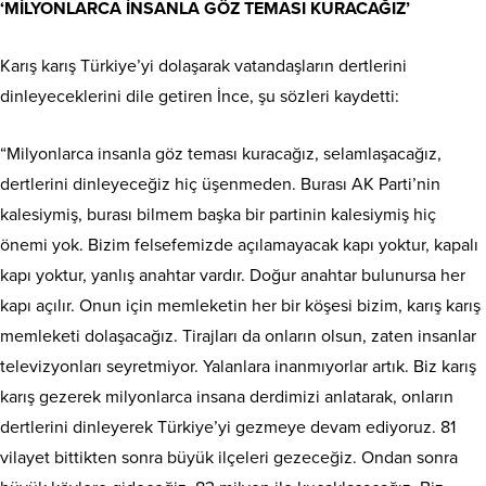
‘MİLYONLARCA İNSANLA GÖZ TEMASI KURACAĞIZ’
Karış karış Türkiye’yi dolaşarak vatandaşların dertlerini
dinleyeceklerini dile getiren İnce, şu sözleri kaydetti:
“Milyonlarca insanla göz teması kuracağız, selamlaşacağız,
dertlerini dinleyeceğiz hiç üşenmeden. Burası AK Parti’nin
kalesiymiş, burası bilmem başka bir partinin kalesiymiş hiç
önemi yok. Bizim felsefemizde açılamayacak kapı yoktur, kapalı
kapı yoktur, yanlış anahtar vardır. Doğur anahtar bulunursa her
kapı açılır. Onun için memleketin her bir köşesi bizim, karış karış
memleketi dolaşacağız. Tirajları da onların olsun, zaten insanlar
televizyonları seyretmiyor. Yalanlara inanmıyorlar artık. Biz karış
karış gezerek milyonlarca insana derdimizi anlatarak, onların
dertlerini dinleyerek Türkiye’yi gezmeye devam ediyoruz. 81
vilayet bittikten sonra büyük ilçeleri gezeceğiz. Ondan sonra