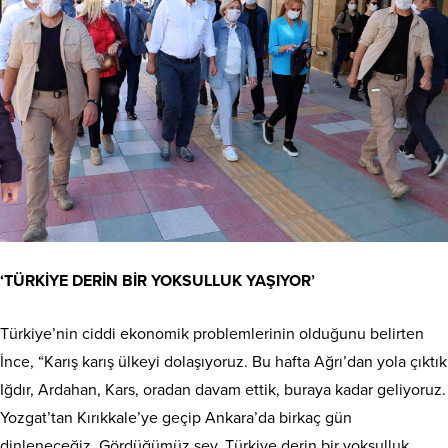
‘TÜRKİYE DERİN BİR YOKSULLUK YAŞIYOR’
Türkiye’nin ciddi ekonomik problemlerinin olduğunu belirten
İnce, “Karış karış ülkeyi dolaşıyoruz. Bu hafta Ağrı’dan yola çıktık
Iğdır, Ardahan, Kars, oradan davam ettik, buraya kadar geliyoruz.
Yozgat’tan Kırıkkale’ye geçip Ankara’da birkaç gün
dinleneceğiz. Gördüğümüz şey, Türkiye derin bir yoksulluk