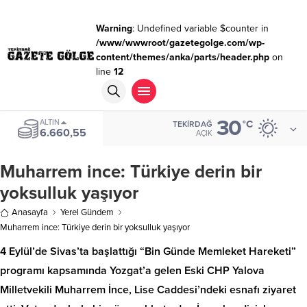
Warning
: Undefined variable $counter in
/www/wwwroot/gazetegolge.com/wp-
content/themes/anka/parts/header.php
on
line
12
30
ALTIN
°C
TEKIRDAĞ
6.660,55
AÇIK
Muharrem ince: Türkiye derin bir
yoksulluk yaşıyor
Anasayfa
Yerel Gündem
Muharrem ince: Türkiye derin bir yoksulluk yaşıyor
4 Eylül’de Sivas’ta başlattığı “Bin Günde Memleket Hareketi”
programı kapsamında Yozgat’a gelen Eski CHP Yalova
Milletvekili Muharrem İnce, Lise Caddesi’ndeki esnafı ziyaret