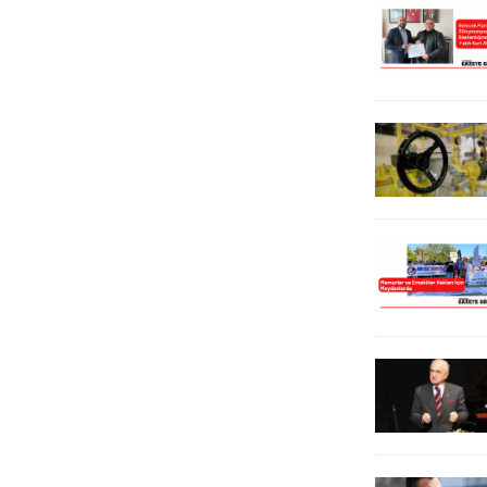
seçim süreci, Ülkü Ocakları eski
Mayıs coşkusu Süleymanpaşa
Genel Başkanı Sinan Ateş
sokaklarından tüm Tekirdağ’a
cinayetine sessiz kalan MHP lideri
yayılacak. Edis ve Ziynet Sali’nin
Bahçeli ve iktidar oldu. Gelecek...
sahne...