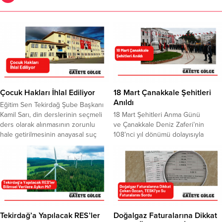
Çocuk Hakları İhlal Ediliyor
18 Mart Çanakkale Şehitleri
Anıldı
Eğitim Sen Tekirdağ Şube Başkanı
Kamil Sarı, din derslerinin seçmeli
18 Mart Şehitleri Anma Günü
ders olarak alınmasının zorunlu
ve Çanakkale Deniz Zaferi’nin
hale getirilmesinin anayasal suç
108’nci yıl dönümü dolayısıyla
olduğunu kaydetti. Konuya ilişkin
çeşitli etkinlikler düzenlendi.
açıklamada bulunan Sarı, valilikler
Etkinlikler, Tekirdağ Valiliği
eliyle yayınlanan keyfi yasaklarla ve
önündeki Atatürk Anıtı’na çelenk
eğitimde gerçekleştirilen
konulması, saygı duruşu ve İstiklal
düzenlemelerle toplum
Marşı’nın okunmasıyla başladı.
mühendisliğine hız verildiğini
Şeref defterini imzalayan Tekirdağ
söyledi. İlkokul, ortaokul ve
Valisi Aziz Yıldırım; “Türk Milleti,
ortaöğretim öğrencilerine seçmeli
kazandığı bu zaferle, düşmanlarının
Tekirdağ’a Yapılacak RES’ler
Doğalgaz Faturalarına Dikkat