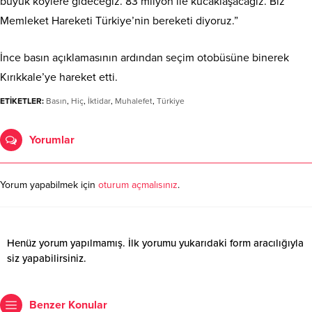
büyük köylere gideceğiz. 83 milyon ile kucaklaşacağız. Biz
Memleket Hareketi Türkiye’nin bereketi diyoruz.”
İnce basın açıklamasının ardından seçim otobüsüne binerek
Kırıkkale’ye hareket etti.
ETİKETLER:
Basın
,
Hiç
,
İktidar
,
Muhalefet
,
Türkiye
Yorumlar
Yorum yapabilmek için
oturum açmalısınız
.
Henüz yorum yapılmamış. İlk yorumu yukarıdaki form aracılığıyla
siz yapabilirsiniz.
Benzer Konular