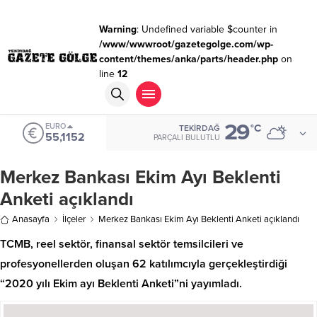
Warning
: Undefined variable $counter in
/www/wwwroot/gazetegolge.com/wp-
content/themes/anka/parts/header.php
on
line
12
29
EURO
°C
TEKIRDAĞ
55,1152
PARÇALI BULUTLU
Merkez Bankası Ekim Ayı Beklenti
Anketi açıklandı
Anasayfa
İlçeler
Merkez Bankası Ekim Ayı Beklenti Anketi açıklandı
TCMB, reel sektör, finansal sektör temsilcileri ve
profesyonellerden oluşan 62 katılımcıyla gerçekleştirdiği
“2020 yılı Ekim ayı Beklenti Anketi”ni yayımladı.