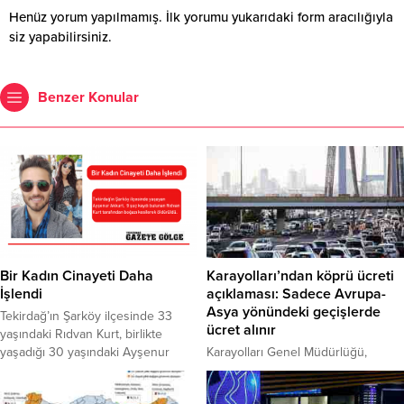
Henüz yorum yapılmamış. İlk yorumu yukarıdaki form aracılığıyla
siz yapabilirsiniz.
Benzer Konular
Bir Kadın Cinayeti Daha
Karayolları’ndan köprü ücreti
İşlendi
açıklaması: Sadece Avrupa-
Asya yönündeki geçişlerde
Tekirdağ’ın Şarköy ilçesinde 33
ücret alınır
yaşındaki Rıdvan Kurt, birlikte
yaşadığı 30 yaşındaki Ayşenur
Karayolları Genel Müdürlüğü,
Akkurt’u, boğazından keserek
geçtiğimiz günlerde sosyal
öldürdü. Yakınlarına teslim edilen
medyaya yansıyan, İstanbul’daki