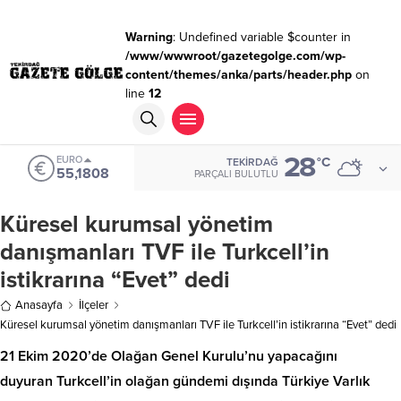
Warning
: Undefined variable $counter in
/www/wwwroot/gazetegolge.com/wp-
content/themes/anka/parts/header.php
on
line
12
28
EURO
°C
TEKIRDAĞ
55,1808
PARÇALI BULUTLU
Küresel kurumsal yönetim
danışmanları TVF ile Turkcell’in
istikrarına “Evet” dedi
Anasayfa
İlçeler
Küresel kurumsal yönetim danışmanları TVF ile Turkcell’in istikrarına “Evet” dedi
21 Ekim 2020’de Olağan Genel Kurulu’nu yapacağını
duyuran Turkcell’in olağan gündemi dışında Türkiye Varlık