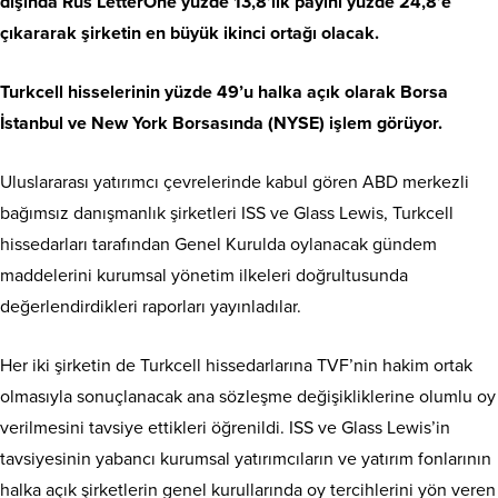
dışında Rus LetterOne yüzde 13,8’lik payını yüzde 24,8’e
çıkararak şirketin en büyük ikinci ortağı olacak.
Turkcell hisselerinin yüzde 49’u halka açık olarak Borsa
İstanbul ve New York Borsasında (NYSE) işlem görüyor.
Uluslararası yatırımcı çevrelerinde kabul gören ABD merkezli
bağımsız danışmanlık şirketleri ISS ve Glass Lewis, Turkcell
hissedarları tarafından Genel Kurulda oylanacak gündem
maddelerini kurumsal yönetim ilkeleri doğrultusunda
değerlendirdikleri raporları yayınladılar.
Her iki şirketin de Turkcell hissedarlarına TVF’nin hakim ortak
olmasıyla sonuçlanacak ana sözleşme değişikliklerine olumlu oy
verilmesini tavsiye ettikleri öğrenildi. ISS ve Glass Lewis’in
tavsiyesinin yabancı kurumsal yatırımcıların ve yatırım fonlarının
halka açık şirketlerin genel kurullarında oy tercihlerini yön veren