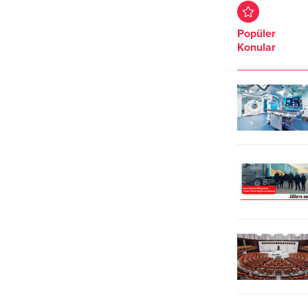
gerçekleştirilen anketin sonuçlarına
döviz, altın gibi mevduatların
göre, Dolar/TL yıl sonu beklentisi
Türkiye’ye getirilmesinde vergi
Popüler
7,5990’dan 7,8979’a, 12 ay sonrası
alınmayacağına ilişkin
Konular
dolar/TL beklentisi de 7,9372’den
düzenlemenin yer aldığını açıkladı.
8,3087’ye çıktı. Eylülde yüzde 1,46
Muş getirilen döviz ve altından
olan Ekim ayı TÜFE beklentisi, bu
vergi alınmayacağını belirterek,
anket döneminde yüzde 1,62 oldu.
“Yurt içinde de döviz, altını
Cari yıl sonu TÜFE beklentisi...
bulunanları, bunların resmi deftere
kaydedilmesi durumunda yine
vergi aranmayacaktır. Süresini de
30 Haziran 2020’ye kadar...