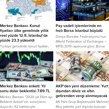
Akkurt’un cenazesi, öğle namazının
boğaz köprülerinden her geçişte
ardından şehir mezarlığına
ücret alındığına dair iddiaları
defnedildi. Cinayetin ardından
reddetti. Köprülerden geçişte
kendi bileklerini keserek intihara
ücret alındığı iddiasını, bir
teşebbüs eden Kurt’un ise şehir
okurunun mektubunu köşesinde
hastanesinde ki tedavisi sürüyor.
paylaşan Habertürk yazarı Fatih
Merkez Bankası: Konut
Pay vadeli işlemlerinde en
Tekirdağ Şarköy’de, işçi olan
Altaylı gündeme getirmişti.
fiyatları ülke genelinde yıllık
hızlı Borsa İstanbul büyüdü
Rıdvan Kurt (33) ile...
Mektupta, “28.08.2020 tarihinde 15
reel yüzde 12.9, İstanbul’da
Dünya Borsalar Federasyonu’nun
Temmuz Köprüsü’nden Asya-
yüzde 23.3 yükseldi
(World Federation of Exchanges –
Avrupa yönüne satın aldığım yeni
Türkiye genelinde konut fiyatları,
WFE) 2019 raporuna göre; Borsa
aracım ile geçtim, sonrasında...
Ağustos ayında yüzde 2.1 yükseldi
İstanbul, vadeli işlem ve opsiyon
ve yıllık nominal artış yüzde 26.2 ve
piyasasında işlem gören pay vadeli
yıllık reel artış da yüzde 12.9
işlem sözleşmelerinde hacim ve
düzeyinde gerçekleşti. Merkez
açık pozisyon sayısı kategorilerinde
Bankası’nın Türkiye’deki konutların
dünyanın en hızlı büyüyen borsası
kalite etkisinden arındırılmış fiyat
oldu. Borsa İstanbul’dan yapılan
değişimlerini izlemek amacıyla
açıklamada, “Borsa İstanbul, 1961
hesaplanan Konut Fiyat Endeksi
yılında Londra’da kurulan ve Borsa
Merkez Bankası anketi: Yıl
AKP’den yeni düzenleme: Yurt
(KFE) Ağustos’ta aylık bazda yüzde
İstanbul’un da...
sonu dolar beklentisi 7.89 TL
dışından döviz ve altın
2.1 artarak 144,4 düzeyine çıktı.
getirenden vergi alınmayacak
Merkez Bankası “2020 yılı Ekim ayı
TCMB...
Beklenti Anketi”nin sonuçlarını
AK Parti Grup Başkanvekili Mehmet
duyurdu. 62 katılımcıyla
Muş pakette yurt dışında bulunan