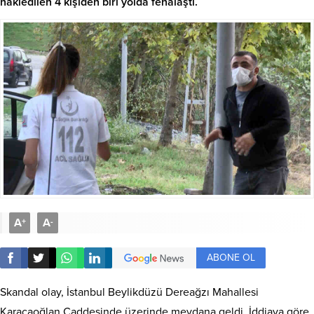
nakledilen 4 kişiden biri yolda fenalaştı.
A
A
+
-
ABONE OL
Skandal olay, İstanbul Beylikdüzü Dereağzı Mahallesi
Karacaoğlan Caddesinde üzerinde meydana geldi. İddiaya göre,