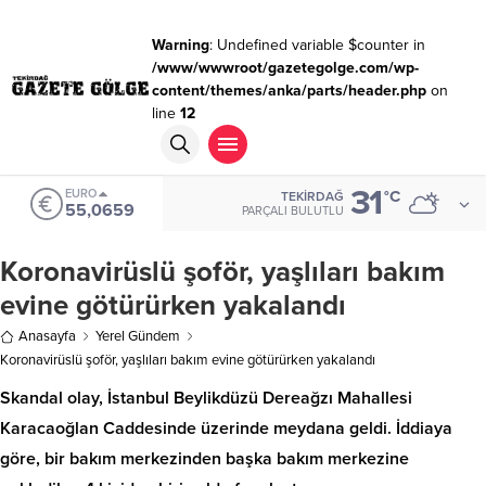
Warning
: Undefined variable $counter in
/www/wwwroot/gazetegolge.com/wp-
content/themes/anka/parts/header.php
on
line
12
31
EURO
°C
TEKIRDAĞ
55,0659
PARÇALI BULUTLU
Koronavirüslü şoför, yaşlıları bakım
evine götürürken yakalandı
Anasayfa
Yerel Gündem
Koronavirüslü şoför, yaşlıları bakım evine götürürken yakalandı
Skandal olay, İstanbul Beylikdüzü Dereağzı Mahallesi
Karacaoğlan Caddesinde üzerinde meydana geldi. İddiaya
göre, bir bakım merkezinden başka bakım merkezine