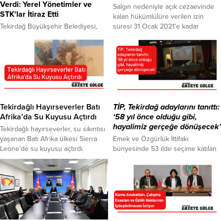
Verdi: Yerel Yönetimler ve
Salgın nedeniyle açık cezaevinde
STK’lar İtiraz Etti
kalan hükümlülüre verilen izin
Tekirdağ Büyükşehir Belediyesi,
süresi 31 Ocak 2021'e kadar
Ergene Belediyesi, sivil toplum
uzatılabilecek.Düzenleme AK
örgütleri ve meslek odaları, birinci
Parti'nin Meclis'e dün sunduğu
sınıf tarım topraklarına yapılması
kanun teklifinde yer aldı. Buna göre
planlanan Plastik İhtisas Organize
açık cezaevindeki hükümlüler ve
Sanayi Bölgesi’ne (PAKOP) ilişkin
denetimli serbestlik tedbirinden
imar planlarına itiraz etti. Haber:
yararlanlara salgın nedeniyle
Serap Cömertoğlu İşcan Sanayi ve
verilen iznin süresi uzatılıyor.
Teknoloji Bakanlığı, Tekirdağ 1’inci
Tekirdağlı Hayırseverler Batı
TİP, Tekirdağ adaylarını tanıttı:
İdare Mahkemesi tarafından
Afrika’da Su Kuyusu Açtırdı
‘58 yıl önce olduğu gibi,
yürütmeyi durdurma kararı bulunan
hayalimiz gerçeğe dönüşecek’
Tekirdağlı hayırseverler, su sıkıntısı
PAKOP ile ilgili imar planını...
yaşanan Batı Afrika ülkesi Sierra
Emek ve Özgürlük İttifakı
Leone’de su kuyusu açtırdı.
bünyesinde 53 ilde seçime katılan
Tekirdağ Zeliha Yarapsanlı Kur’an
Türkiye İşçi Partisi (TİP), Tekirdağ’da
Kursu katılımcılarının destekleriyle,
da seçim çalışmalarına başladı. TİP
temiz suya erişimin kısıtlı olduğu
Tekirdağ temsilciliği, Çerkezköy
Sierra Leone’de su kuyusu açma
Atatürk Kültür Merkezi’nde
projesi gerçekleştirildi. Tekirdağlı
düzenlenen etkinlikle adaylarını
hayırseverlerin katkılarıyla hayata
tanıttı. Tekirdağ Milletvekili
geçen proje, Zeliha Yarapsanlı
listesinde 1. sırada Bilge Seçkin