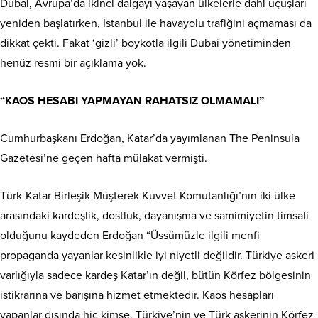
Dubai, Avrupa’da ikinci dalgayı yaşayan ülkelerle dahi uçuşları
yeniden başlatırken, İstanbul ile havayolu trafiğini açmaması da
dikkat çekti. Fakat ‘gizli’ boykotla ilgili Dubai yönetiminden
henüz resmi bir açıklama yok.
“KAOS HESABI YAPMAYAN RAHATSIZ OLMAMALI”
Cumhurbaşkanı Erdoğan, Katar’da yayımlanan The Peninsula
Gazetesi’ne geçen hafta mülakat vermişti.
Türk-Katar Birleşik Müşterek Kuvvet Komutanlığı’nın iki ülke
arasındaki kardeşlik, dostluk, dayanışma ve samimiyetin timsali
olduğunu kaydeden Erdoğan “Üssümüzle ilgili menfi
propaganda yayanlar kesinlikle iyi niyetli değildir. Türkiye askeri
varlığıyla sadece kardeş Katar’ın değil, bütün Körfez bölgesinin
istikrarına ve barışına hizmet etmektedir. Kaos hesapları
yapanlar dışında hiç kimse, Türkiye’nin ve Türk askerinin Körfez