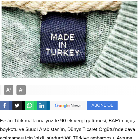
A
A
+
-
ABONE OL
Fas’ın Türk mallarına yüzde 90 ek vergi getirmesi, BAE’in uçuş
boykotu ve Suudi Arabistan’ın, Dünya Ticaret Örgütü’nde dava
açılmaması için ‘gizli’ sürdürdüğü Türkiye ambargosu, Avrupa