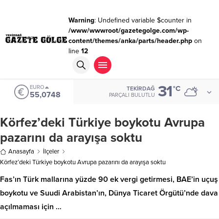
Warning
: Undefined variable $counter in
/www/wwwroot/gazetegolge.com/wp-
content/themes/anka/parts/header.php
on
line
12
31
EURO
°C
TEKIRDAĞ
55,0748
PARÇALI BULUTLU
Körfez’deki Türkiye boykotu Avrupa
pazarını da arayışa soktu
Anasayfa
İlçeler
Körfez’deki Türkiye boykotu Avrupa pazarını da arayışa soktu
Fas’ın Türk mallarına yüzde 90 ek vergi getirmesi, BAE’in uçuş
boykotu ve Suudi Arabistan’ın, Dünya Ticaret Örgütü’nde dava
açılmaması için …