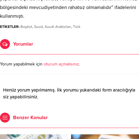
bölgesindeki mevcudiyetinden rahatsız olmamalıdır” ifadelerini
kullanmıştı.
ETİKETLER:
Boykot
,
Suud
,
Suudi Arabistan
,
Türk
Yorumlar
Yorum yapabilmek için
oturum açmalısınız
.
Henüz yorum yapılmamış. İlk yorumu yukarıdaki form aracılığıyla
siz yapabilirsiniz.
Benzer Konular