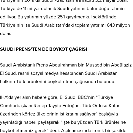
Türkiye’nin 2019’da Suudi Arabistan’a ihracatı 3,2 milyar dolar.
Türkiye’de 11 milyar dolarlık Suudi yatırımı bulunduğu tahmin
ediliyor. Bu yatırımın yüzde 25’i gayrimenkul sektöründe.
Türkiye’nin ise Suudi Arabistan’daki toplam yatırımı 643 milyon
dolar.
SUUDİ PRENS’TEN DE BOYKOT ÇAĞRISI
Suudi Arabistanlı Prens Abdulrahman bin Musaed bin Abdülaziz
El Suud, resmi sosyal medya hesabından Suudi Arabistan
halkına Türk ürünlerini boykot etme çağrısında bulundu.
İHA’da yer alan habere göre, El Suud, BBC’nin “Türkiye
Cumhurbaşkanı Recep Tayyip Erdoğan: Türk Ordusu Katar
üzerinden körfez ülkelerinin istikrarını sağlıyor” başlığıyla
yayınladığı haberi paylaşarak “İşte bu yüzden Türk ürünlerine
boykot etmemiz gerek” dedi. Açıklamasında ironik bir şekilde