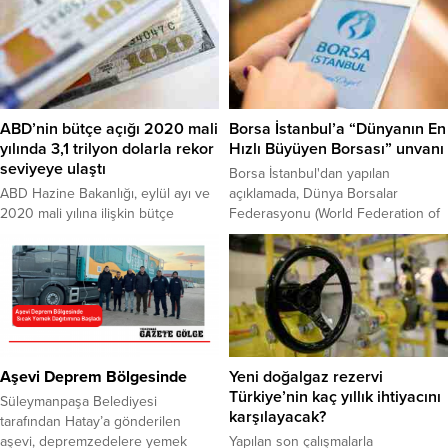
ABD’nin bütçe açığı 2020 mali
Borsa İstanbul’a “Dünyanın En
yılında 3,1 trilyon dolarla rekor
Hızlı Büyüyen Borsası” unvanı
seviyeye ulaştı
Borsa İstanbul'dan yapılan
ABD Hazine Bakanlığı, eylül ayı ve
açıklamada, Dünya Borsalar
2020 mali yılına ilişkin bütçe
Federasyonu (World Federation of
dengesi verilerini açıkladı. 1 Ekim
Exchanges - WFE) 2019 verilerine
2019'da başlayan ve 30 Eylül
göre, Borsa İstanbul'un Pay Vadeli
2020'de sona eren 2020 mali
İşlem Sözleşmeleri'nde geçen
yılının son ayında federal
yıl dünyanın en hızlı büyüyen
hükümetin bütçe açığı 125 milyar
borsası olduğu bildirildi.
dolar oldu.
Aşevi Deprem Bölgesinde
Yeni doğalgaz rezervi
Türkiye’nin kaç yıllık ihtiyacını
Süleymanpaşa Belediyesi
karşılayacak?
tarafından Hatay’a gönderilen
aşevi, depremzedelere yemek
Yapılan son çalışmalarla