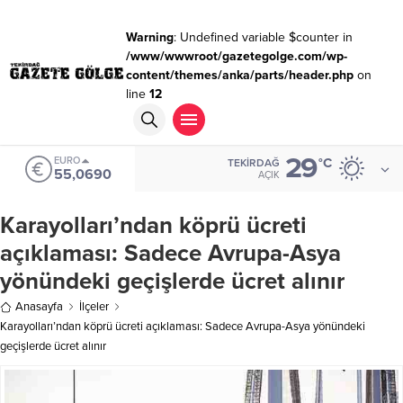
Warning
: Undefined variable $counter in
/www/wwwroot/gazetegolge.com/wp-
content/themes/anka/parts/header.php
on
line
12
29
EURO
°C
TEKIRDAĞ
55,0690
AÇIK
Karayolları’ndan köprü ücreti
açıklaması: Sadece Avrupa-Asya
yönündeki geçişlerde ücret alınır
Anasayfa
İlçeler
Karayolları’ndan köprü ücreti açıklaması: Sadece Avrupa-Asya yönündeki
geçişlerde ücret alınır