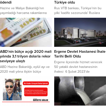
ödendi
Türkiye oldu
Hazine ve Maliye Bakanlığı’nın
Rus VTB bankası, Türkiye’nin bu
yayımladığı harcama rakamlarına
yılki ‘kadife sezonunda’ Ruslara
göre, “proje, müşavirlik, hizmet
açık tüm tatil yerleri arasında VTB
alımı, danışmanlık, onarım gideri”
müşterilerinin en fazla harcama
gibi gerekçelerle müşavir kişi ve
yaptığı ülke olduğunu duyurdu.
firmalara dokuz ayda 14 milyar TL
Sputnik’te yer alan habere göre,
ödendi. BirGün’ün haberine
Türkiye, eylül ve ekim ayının ilk
göre, Hazine ve Maliye Bakanlığı’na
haftasında bu sezon Ruslara açık
bağlı Muhasebat Genel
tüm tatil yerleri arasında VTB
Müdürlüğü’nün yayımladığı
müşterilerinin harcamalarında lider
ABD’nin bütçe açığı 2020 mali
Ergene Devlet Hastanesi İhale
“Merkezi Yönetim Bütçe
ülke oldu. Açıklamada,...
yılında 3,1 trilyon dolarla rekor
Tarihi Belli Oldu
Gerçekleşmeleri Tablosu, pandemi
seviyeye ulaştı
Ergene ilçesinde hizmet verecek
döneminde de danışmanlık,
ABD Hazine Bakanlığı, eylül ayı ve
50 yataklı devlet hastanesinin
gayrimenkul onarım, hizmet...
2020 mali yılına ilişkin bütçe
ihalesi 6 Şubat 2023’de
dengesi verilerini açıkladı. 1 Ekim
gerçekleşecek. Konuyla ilgili
2019'da başlayan ve 30 Eylül
açıklamada bulunan AK Parti
2020'de sona eren 2020 mali
Milletvekili Mustafa Yel, AK Parti
yılının son ayında federal
MKYK toplantısında Sağlık Bakanı
hükümetin bütçe açığı 125 milyar
Fahrettin Koca ile görüşmeleri
dolar oldu.
neticesinde ihale tarihinin
müjdesini aldığını söyledi. “İlimize