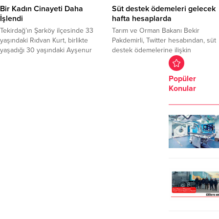
ve Ergene ilçemize hayırlı uğurlu
Bir Kadın Cinayeti Daha
Süt destek ödemeleri gelecek
olsun” diyen Yel, “İhalesi yapılacak
İşlendi
hafta hesaplarda
Ergene...
Tekirdağ’ın Şarköy ilçesinde 33
Tarım ve Orman Bakanı Bekir
yaşındaki Rıdvan Kurt, birlikte
Pakdemirli, Twitter hesabından, süt
yaşadığı 30 yaşındaki Ayşenur
destek ödemelerine ilişkin
Akkurt’u, boğazından keserek
paylaşımda bulundu. Bakan
öldürdü. Yakınlarına teslim edilen
Pakdemirli, paylaşımında ...
Popüler
Akkurt’un cenazesi, öğle namazının
Konular
ardından şehir mezarlığına
defnedildi. Cinayetin ardından
kendi bileklerini keserek intihara
teşebbüs eden Kurt’un ise şehir
hastanesinde ki tedavisi sürüyor.
Tekirdağ Şarköy’de, işçi olan
Rıdvan Kurt (33) ile...