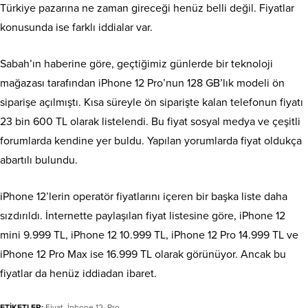
Türkiye pazarına ne zaman gireceği henüz belli değil. Fiyatlar
konusunda ise farklı iddialar var.
Sabah’ın haberine göre, geçtiğimiz günlerde bir teknoloji
mağazası tarafından iPhone 12 Pro’nun 128 GB’lık modeli ön
siparişe açılmıştı. Kısa süreyle ön siparişte kalan telefonun fiyatı
23 bin 600 TL olarak listelendi. Bu fiyat sosyal medya ve çeşitli
forumlarda kendine yer buldu. Yapılan yorumlarda fiyat oldukça
abartılı bulundu.
iPhone 12’lerin operatör fiyatlarını içeren bir başka liste daha
sızdırıldı. İnternette paylaşılan fiyat listesine göre, iPhone 12
mini 9.999 TL, iPhone 12 10.999 TL, iPhone 12 Pro 14.999 TL ve
iPhone 12 Pro Max ise 16.999 TL olarak görünüyor. Ancak bu
fiyatlar da henüz iddiadan ibaret.
ETİKETLER:
Fiyat
,
İphone 12
,
Pro