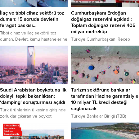
İlaç ve tıbbi cihaz sektörü toz
Cumhurbaşkanı Erdoğan
duman: 15 soruda devletin
doğalgaz rezervini açıkladı:
feragat baskısı…
Toplam doğalgaz rezervi 405
milyar metreküp
Tıbbi cihaz ve ilaç sektörü toz
duman. Devlet, kamu hastanelerine
Türkiye Cumhurbaşkanı Recep
ürün tedarik eden şirketlerin
Tayyip Erdoğan, "Test, analiz ve
alacaklarını 1.5-2 yıldır ödemiyor.
detaylı mühendislik çalışmaları
sonunda keşfettiğimiz rezerve 85
milyar metreküp daha ilave edildi.
Böylece Sakarya sahasının Tuna-1
bölgesindeki toplam doğal gaz
rezervi miktarı 405 milyar
metreküpü buldu." dedi.
Suudi Arabistan boykotuna ilk
Turizm sektörüne bankalar
dolaylı tepki bakanlıktan;
tarafından Hazine garantisiyle
‘damping’ soruşturması açıldı
10 milyar TL kredi desteği
sağlanacak
Türk ürünlerinin ülkesine girişinde
zorluklar çıkaran ve boykot
Türkiye Bankalar Birliği (TBB)
uygulayan Suudi Arabistan’a
koronavirüs salgının etkilerinin
Türkiye’den ilk dolaylı yanıt geldi.
azaltılması, üretim ve istihdam
Suudi Arabistan’ın Türk ürünlerinin
kapasitelerinin korunmasını