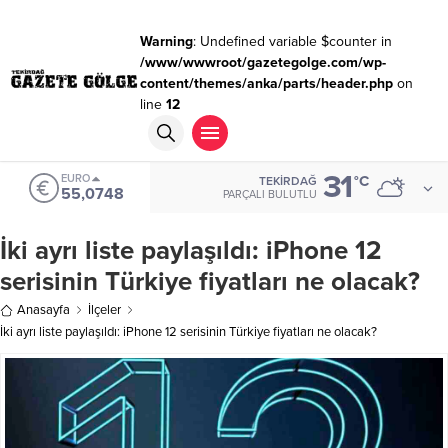
Warning
: Undefined variable $counter in
/www/wwwroot/gazetegolge.com/wp-
content/themes/anka/parts/header.php
on
line
12
31
EURO
°C
TEKIRDAĞ
55,0748
PARÇALI BULUTLU
İki ayrı liste paylaşıldı: iPhone 12
serisinin Türkiye fiyatları ne olacak?
Anasayfa
İlçeler
İki ayrı liste paylaşıldı: iPhone 12 serisinin Türkiye fiyatları ne olacak?