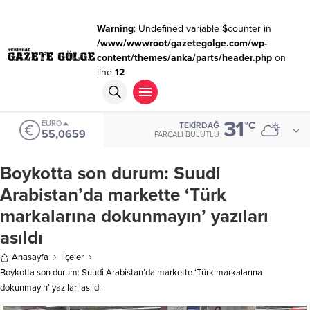
Warning
: Undefined variable $counter in
/www/wwwroot/gazetegolge.com/wp-
content/themes/anka/parts/header.php
on
line
12
31
EURO
°C
TEKIRDAĞ
55,0659
PARÇALI BULUTLU
Boykotta son durum: Suudi
Arabistan’da markette ‘Türk
markalarına dokunmayın’ yazıları
asıldı
Anasayfa
İlçeler
Boykotta son durum: Suudi Arabistan’da markette ‘Türk markalarına
dokunmayın’ yazıları asıldı