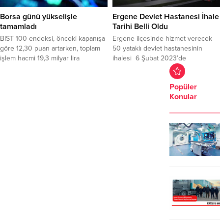
tüm tatil yerleri arasında VTB
kadar resmi bir açıklama
müşterilerinin harcamalarında lider
yapılmamıştı. TÜSİAD ve TOBB’un
Borsa günü yükselişle
Ergene Devlet Hastanesi İhale
ülke oldu. Açıklamada,...
da aralarında bulunduğu çok sayıda
tamamladı
Tarihi Belli Oldu
iş dünyası örgütü, boykotun
BIST 100 endeksi, önceki kapanışa
Ergene ilçesinde hizmet verecek
durdurulması çağrısında...
göre 12,30 puan artarken, toplam
50 yataklı devlet hastanesinin
işlem hacmi 19,3 milyar lira
ihalesi 6 Şubat 2023’de
seviyesinde gerçekleşti. Bankacılık
gerçekleşecek. Konuyla ilgili
endeksi ...
açıklamada bulunan AK Parti
Popüler
Milletvekili Mustafa Yel, AK Parti
Konular
MKYK toplantısında Sağlık Bakanı
Fahrettin Koca ile görüşmeleri
neticesinde ihale tarihinin
müjdesini aldığını söyledi. “İlimize
ve Ergene ilçemize hayırlı uğurlu
olsun” diyen Yel, “İhalesi yapılacak
Ergene...