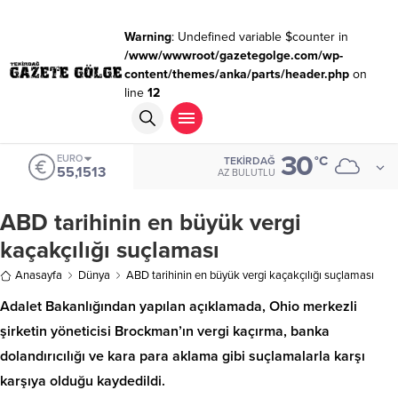
Warning
: Undefined variable $counter in
/www/wwwroot/gazetegolge.com/wp-
content/themes/anka/parts/header.php
on
line
12
30
EURO
°C
TEKIRDAĞ
55,1513
AZ BULUTLU
ABD tarihinin en büyük vergi
kaçakçılığı suçlaması
Anasayfa
Dünya
ABD tarihinin en büyük vergi kaçakçılığı suçlaması
Adalet Bakanlığından yapılan açıklamada, Ohio merkezli
şirketin yöneticisi Brockman’ın vergi kaçırma, banka
dolandırıcılığı ve kara para aklama gibi suçlamalarla karşı
karşıya olduğu kaydedildi.