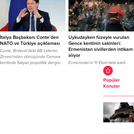
Jacinda Ardern liderliğindeki İşçi
Partisi kazandı. Sandıkların yüzde
96'sının ...
İtalya Başbakanı Conte’den
Uykudayken füzeyle vurulan
NATO ve Türkiye açıklaması
Gence kentinin sakinleri:
Ermenistan sivillerden intikam
Conte, Brüksel'deki AB Liderler
alıyor
Zirvesi’nden dönüşünde Cenova
kentinde İtalyan jeopolitik dergisi
Ermenistan'ın 11 Ekim'deki kanlı
Limes’in paneline katılarak genel
saldırısının şokunu henüz
direktör Lucio Caracciolo'nun
üzerlerinden atamayan
Popüler
gündeme ilişkin sorularını yanıtladı.
Azerbaycan'ın Gence kentinin
Konular
sakinleri, yine uykudayken daha
yıkıcı 2'nci kanlı saldırıya maruz
kaldı.