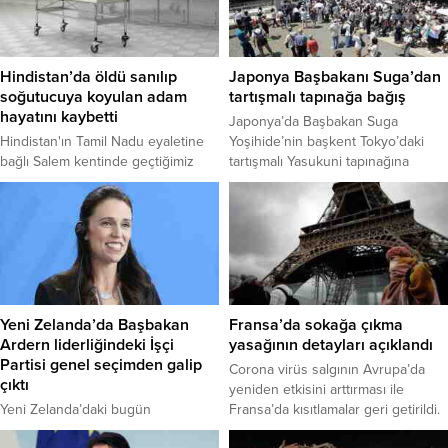
Hindistan’da öldü sanılıp
Japonya Başbakanı Suga’dan
soğutucuya koyulan adam
tartışmalı tapınağa bağış
hayatını kaybetti
Japonya’da Başbakan Suga
Hindistan'ın Tamil Nadu eyaletine
Yoşihide’nin başkent Tokyo’daki
bağlı Salem kentinde geçtiğimiz
tartışmalı Yasukuni tapınağına
pazartesi günü 74 yaşındaki
törensel bağışta bulunduğu
Balasubramanyam, özel bir
bildirildi.
hastanede doktorun öldüğünü
söylemesinin ardından soğutucuya
koyuldu. Ertesi gün cenazeyi
almaya gelen görevliler yaşlı
adamın titrediğini ve hayatta
olduğunu fark etti. Dondurucudan
Yeni Zelanda’da Başbakan
Fransa’da sokağa çıkma
çıkarılıp yeniden hastaneye
Ardern liderliğindeki İşçi
yasağının detayları açıklandı
kaldırılan adam tüm müdahalelere
Partisi genel seçimden galip
Corona virüs salgının Avrupa’da
rağmen bugün hayatını kaybetti.
çıktı
yeniden etkisini arttırması ile
Salem...
Yeni Zelanda’daki bugün
Fransa’da kısıtlamalar geri getirildi.
yapılan genel seçimleri Başbakan