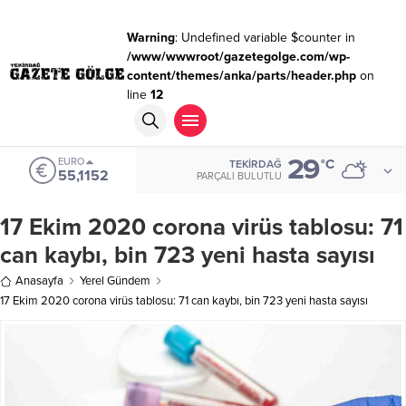
Warning
: Undefined variable $counter in
/www/wwwroot/gazetegolge.com/wp-
content/themes/anka/parts/header.php
on
line
12
29
EURO
°C
TEKIRDAĞ
55,1152
PARÇALI BULUTLU
17 Ekim 2020 corona virüs tablosu: 71
can kaybı, bin 723 yeni hasta sayısı
Anasayfa
Yerel Gündem
17 Ekim 2020 corona virüs tablosu: 71 can kaybı, bin 723 yeni hasta sayısı