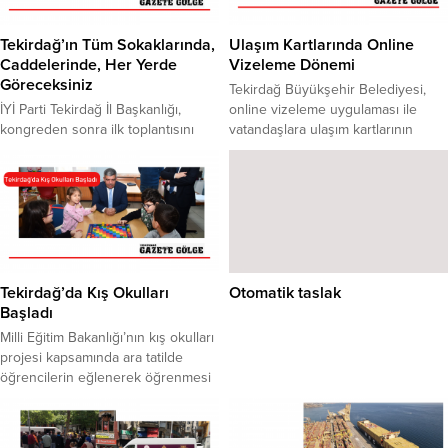
Tekirdağ’ın Tüm Sokaklarında,
Ulaşım Kartlarında Online
Caddelerinde, Her Yerde
Vizeleme Dönemi
Göreceksiniz
Tekirdağ Büyükşehir Belediyesi,
İYİ Parti Tekirdağ İl Başkanlığı,
online vizeleme uygulaması ile
kongreden sonra ilk toplantısını
vatandaşlara ulaşım kartlarının
gerçekleştirerek ,divan kurulunu
yenilenmesi için önemli bir kolaylık
belirleyerek görev dağılımı yapıldı.
sağlıyor.Online kart vizeleme
İYİ Parti Tekirdağ İl Başkanı Metiner,
sistemi ile vatandaşlarımız kart
“Bundan sonra İYİ Parti’yi
merkezlerine gelmelerine gerek
Tekirdağ’ın tüm sokaklarında,
kalmadan TEKİRDAĞKART mobil
caddelerinde, her yerde
uygulaması üzerinden online
göreceksiniz” dedi. İYİ Parti
(uzaktan) vizeleme
Tekirdağ 3. Olağan Kongresi’nde il
yapabilecek.Online vizeleme
Tekirdağ’da Kış Okulları
Otomatik taslak
başkanı seçilerek görevine
sistemi ile vizeleme ücreti yüzde
Başladı
başlayan Gökhan Metiner,
50 indirimle birlikte 20 TL’ye
Milli Eğitim Bakanlığı’nın kış okulları
yönetimini parti binasında...
düşerken (Kart İşlem
projesi kapsamında ara tatilde
Merkezlerimizde vizeleme...
öğrencilerin eğlenerek öğrenmesi
ve öğrencilere yeni imkanlar
sağlamak amacıyla düzenlenen
kurslar başladı. Tekirdağ Bilim Sanat