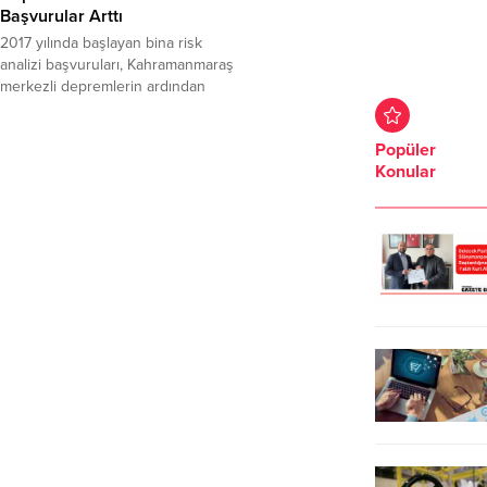
Başvurular Arttı
2017 yılında başlayan bina risk
analizi başvuruları, Kahramanmaraş
merkezli depremlerin ardından
sonra daha çok talep görmeye
başladı. Tekirdağ Büyükşehir
Popüler
Belediyesi deprem yol haritası
Konular
çalışması kapsamında 799.2
hektarlık 16 adet barınma alanının
belirlendiğini, riskli ilçelerde ki
barınma alanlarının ise altyapı
çalışmalarının tamamlandığını
açıkladı. Tekirdağ Büyükşehir
Belediye Başkanı Kadir Albayrak,
Milletvekili İlhami...