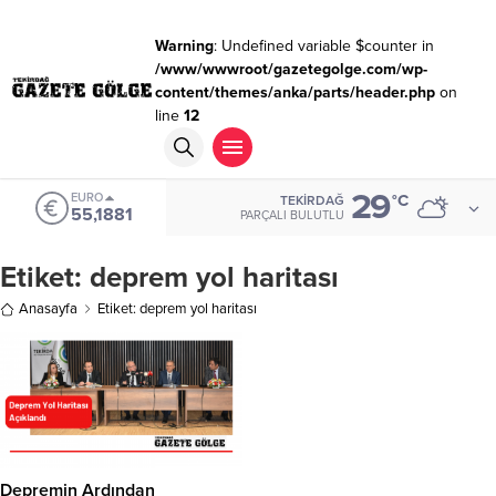
Warning
: Undefined variable $counter in
/www/wwwroot/gazetegolge.com/wp-
content/themes/anka/parts/header.php
on
line
12
29
EURO
°C
TEKIRDAĞ
55,1881
PARÇALI BULUTLU
Etiket:
deprem yol haritası
Anasayfa
Etiket: deprem yol haritası
Depremin Ardından