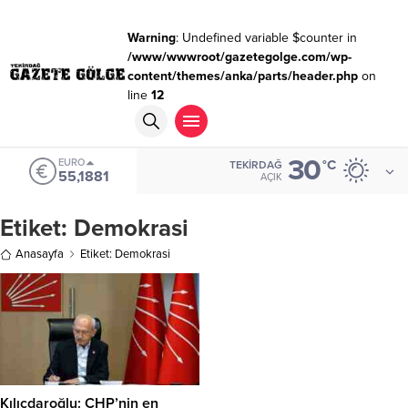
Warning
: Undefined variable $counter in
/www/wwwroot/gazetegolge.com/wp-
content/themes/anka/parts/header.php
on
line
12
30
EURO
°C
TEKIRDAĞ
55,1881
AÇIK
Etiket:
Demokrasi
Anasayfa
Etiket: Demokrasi
Kılıçdaroğlu: CHP’nin en