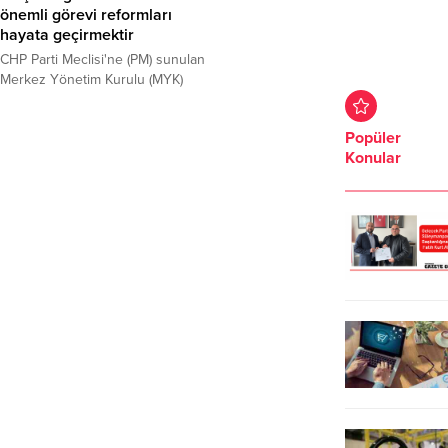
önemli görevi reformları
hayata geçirmektir
CHP Parti Meclisi'ne (PM) sunulan
Merkez Yönetim Kurulu (MYK)
raporunda, Genel Başkan Kemal
Kılıçdaroğlu'nun "Sorunlar çok ama
Popüler
hiçbiri çözümsüz değil.
Konular
Kurultayımızda açıkladığımız 2.
Yüzyıla Çağrı Beyannamemizde
ortaya koyduğumuz reform adımları
ile bunu hep birlikte başarmak için
mücadele veriyoruz" ifadeleri yer
aldı. CHP PM, Genel Başkan
Kılıçdaroğlu başkanlığında parti
genel merkezinde...