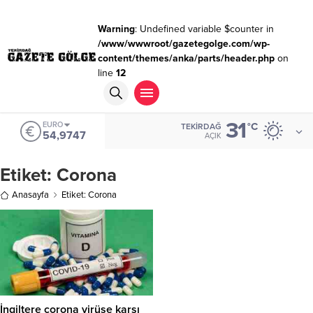
Warning
: Undefined variable $counter in
/www/wwwroot/gazetegolge.com/wp-
content/themes/anka/parts/header.php
on
line
12
31
EURO
°C
TEKIRDAĞ
54,9747
AÇIK
Etiket:
Corona
Anasayfa
Etiket: Corona
İngiltere corona virüse karşı