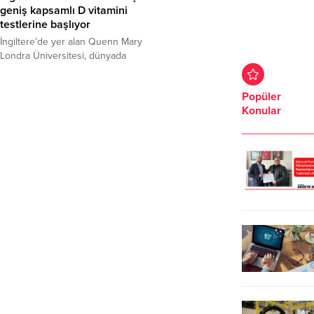
geniş kapsamlı D vitamini
testlerine başlıyor
İngiltere’de yer alan Quenn Mary
Londra Üniversitesi, dünyada
gerçekleştirilen en geniş kapsamlı
D vitamini testlerinden birine
Popüler
başlayacağını açıkladı.
Konular
“CORONAVIT” adlı çalışmanın altı
ay boyunca süreceği ve Covid-19
ve diğer akut solunum yolu
enfeksiyonlarının riskini azaltıp
azalmayacağını görmek için çeşitli
yaş ve etnik gruplardan 5 bin
kişinin üzerinde
gerçekleştirilecceği açıklandı.