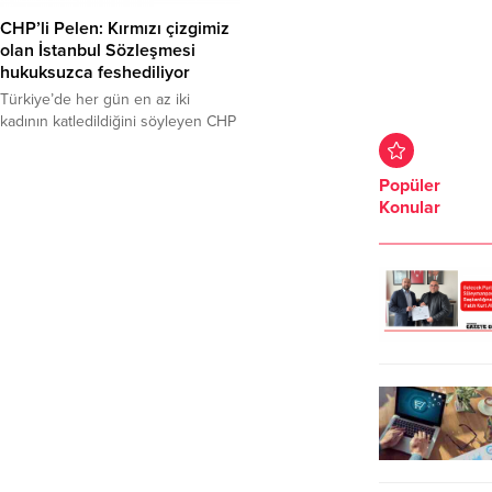
CHP’li Pelen: Kırmızı çizgimiz
olan İstanbul Sözleşmesi
hukuksuzca feshediliyor
Türkiye’de her gün en az iki
kadının katledildiğini söyleyen CHP
Tekirdağ İl Kadın Kolları Başkanı
Büşranur Pelen, “ Kadın
Popüler
cinayetlerini sadece “sayı” olarak
Konular
değerlendiren iktidar, çarpıttığı
verilerle şiddetin azaldığını iddia
ediyor” sözleriyle hükümeti
eleştirdi. 25 Kasım Kadına Yönelik
Şiddete Karşı Uluslararası
Mücadele Günü dolayısıyla
Cumhuriyet Halk Partisi Kadın
Kolları, 81...