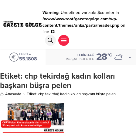
Warning
: Undefined variable $counter in
/www/wwwroot/gazetegolge.com/wp-
content/themes/anka/parts/header.php
on
line
12
28
EURO
°C
TEKIRDAĞ
55,1808
PARÇALI BULUTLU
Etiket:
chp tekirdağ kadın kolları
başkanı büşra pelen
Anasayfa
Etiket: chp tekirdağ kadın kolları başkanı büşra pelen