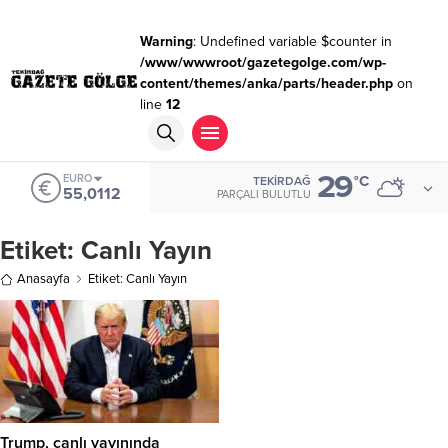
Warning
: Undefined variable $counter in
/www/wwwroot/gazetegolge.com/wp-
content/themes/anka/parts/header.php
on
line
12
29
EURO
°C
TEKIRDAĞ
55,0112
PARÇALI BULUTLU
Etiket:
Canlı Yayın
Anasayfa
Etiket: Canlı Yayın
Trump, canlı yayınında