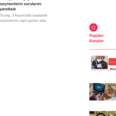
seçmenlerin sorularını
yanıtladı
Trump, 3 Kasım'daki başkanlık
seçimlerine sayılı günler kala
Miami'deki Perez Sanat
Müzesi'nden yapılan NBC canlı
Popüler
yayınında izleyicilerin ve sunucu
Konular
Savannah Guthrie'nin sorularını
yanıtladı.