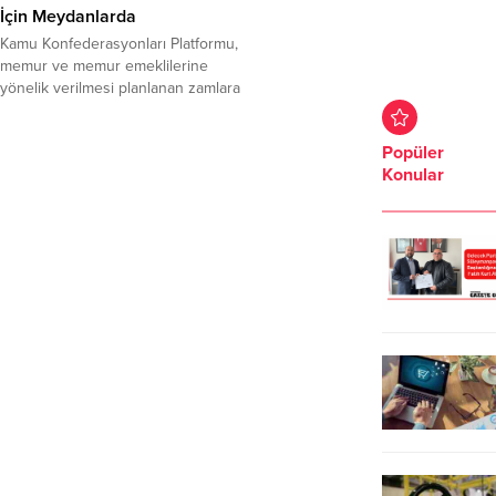
İçin Meydanlarda
Kamu Konfederasyonları Platformu,
memur ve memur emeklilerine
yönelik verilmesi planlanan zamlara
tepki gösterdi. Yıllardır vadedilen
3600 ek gösterge olmadığını
Popüler
vurgulanırken, emeklilik
Konular
iyileştirmelerinin, kamu emekçisinin
ekonomik, sosyal, özlük haklarının
olmadığı kaydedildi. Yurt genelinde
eş zamanlı olarak yapılan basın
açıklamasını, Tekirdağ’da Birleşik
Kamu İş’e bağlı Tüm Yerel Sen ve
Eğitim İş başta olmak üzere...