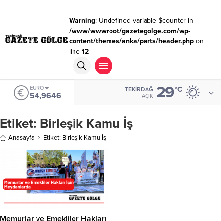
Warning
: Undefined variable $counter in
/www/wwwroot/gazetegolge.com/wp-
content/themes/anka/parts/header.php
on
line
12
29
EURO
°C
TEKIRDAĞ
54,9646
AÇIK
Etiket:
Birleşik Kamu İş
Anasayfa
Etiket: Birleşik Kamu İş
Memurlar ve Emekliler Hakları