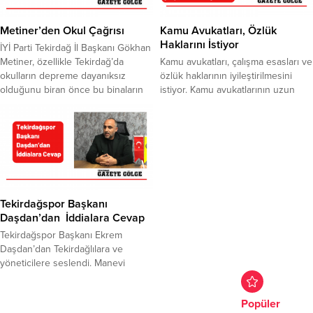
gırtlağına çökmüş, garibanın kanını
Milletvekilleri İlhami Özcan Aygun,
emmeye devam etmektedir”
Nurten Yontar...
Metiner’den Okul Çağrısı
Kamu Avukatları, Özlük
dedi.İYİ Parti tarafından 81...
Haklarını İstiyor
İYİ Parti Tekirdağ İl Başkanı Gökhan
Metiner, özellikle Tekirdağ’da
Kamu avukatları, çalışma esasları ve
okulların depreme dayanıksız
özlük haklarının iyileştirilmesini
olduğunu biran önce bu binaların
istiyor. Kamu avukatlarının uzun
yenilenmeleri gerektiğini belirtti.
yıllardır görmezden gelindiğini
Hangi okulun yenileneceği, hangi
söyleyen Tekirdağ Barosu Başkanı
okulun yıkılacağı, hangi okulun
Egemen Gürcün; “Avukatlar,
sağlam olduğunu bilmediklerini
hakimler, savcılar eşittir. Bu
kaydeden Metiner, Marmara
bakımdan, mali ve özlük haklarının
Depremi olmadan yetkilileri göreve
da iyileştirilmesi zaruridir” dedi.
çağırdı.İYİ Parti İl Başkanı Gökhan
Adalet Bakanlığı tarafından kamu
Metiner, Tekirdağ’da depreme
avukatlarının çalışma esaslarına ve
Tekirdağspor Başkanı
dayanıksız okulların durumu ile...
özlük haklarına yönelik iyileştirme
Daşdan’dan İddialara Cevap
yapılacağına ilişkin taahhütte...
Tekirdağspor Başkanı Ekrem
Daşdan’dan Tekirdağlılara ve
yöneticilere seslendi. Manevi
destek talebinde bulunan Daşdan,
“Doğru ve yanlışları biliyoruz.
Popüler
Sezon sonuna kadar mücadelemizi