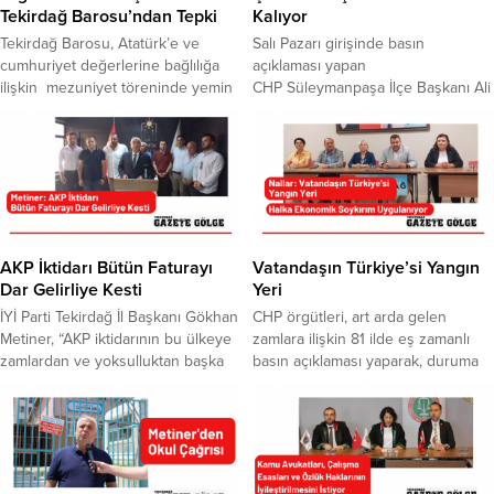
Tekirdağ Barosu’ndan Tepki
Kalıyor
Tekirdağ Barosu, Atatürk’e ve
Salı Pazarı girişinde basın
cumhuriyet değerlerine bağlılığa
açıklaması yapan
ilişkin mezuniyet töreninde yemin
CHP Süleymanpaşa İlçe Başkanı Ali
eden teğmenlerin, disiplinsizlik
Engin, yeteri kadar
nedeniyle ihraç edilmesine tepki
beslenememekten dolayı bodurluk,
gösterdi. Tekirdağ Barosu, ihraç
çocuklar için en büyük tehlike
kararının toplumun vicdanını
olmaya başladığını kaydetti.
derinden yaraladığını belirterek,
Çocukların yeterli besin alamadığı
hukuk devleti ilkesine gölge
için kansızlık sorunu ile karşı
düştüğünü kaydetti. Tekirdağ
karşıya kaldığına dikkat çeken
Barosu tarafından yapılan
Engin, enflasyon verileri dahi
AKP İktidarı Bütün Faturayı
Vatandaşın Türkiye’si Yangın
açıklamada, “Beş teğmen ve sıralı
manipüle edilerek, ülkedeki
Dar Gelirliye Kesti
Yeri
üç disiplin amirine, Atatürk’e ve
yoksulluk probleminin yok
İYİ Parti Tekirdağ İl Başkanı Gökhan
CHP örgütleri, art arda gelen
onun ordusuna...
sayıldığını söyledi.
Metiner, “AKP iktidarının bu ülkeye
zamlara ilişkin 81 ilde eş zamanlı
CHP Süleymanpaşa...
zamlardan ve yoksulluktan başka
basın açıklaması yaparak, duruma
verecek hiçbir şeyi kalmamıştır. son
tepki gösterdi. CHP Tekirdağ İl
olarak uygulanan akaryakıttaki ÖTV
Başkanı Volkan Nallar, halkın canına
oranlarına yapılan zamla birlikte
tak eden zamlara dikkat çekmek
milletimiz derin bir yoksulluk
için CHP örgütleri olarak 81 ilde eş
çukuruna gömülmek istenmektedir.
zamanlı basın açıklaması yaptıklarını
Deli Dumrul iktidarı, vatandaşın
kaydetti. Parti binasında