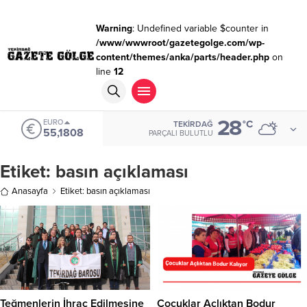
Warning
: Undefined variable $counter in
/www/wwwroot/gazetegolge.com/wp-
content/themes/anka/parts/header.php
on
line
12
28
EURO
°C
TEKIRDAĞ
55,1808
PARÇALI BULUTLU
Etiket:
basın açıklaması
Anasayfa
Etiket: basın açıklaması
Teğmenlerin İhraç Edilmesine
Çocuklar Açlıktan Bodur