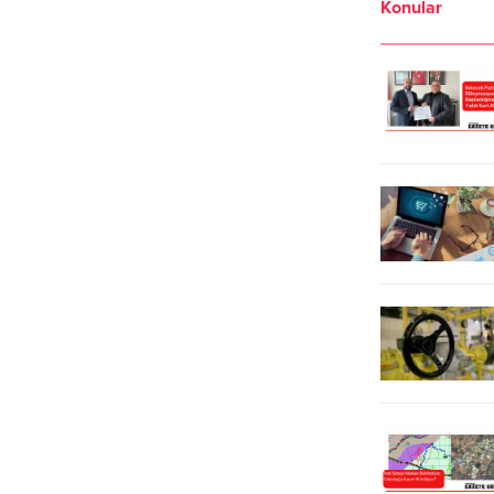
Konular
verip, ligde Tekirdağspor’u
tutacağız. Gelecek yılın
planlamalarını yapıyoruz.
Şampiyonluk ihtimalimiz doğmuştu.
Bunu kaybettiğimiz için üzgünüz.
Son 2 haftaya kadar
şampiyonluğun en büyük
adaylarından biriydik. Bazen her
şey tersine dönebiliyor”...