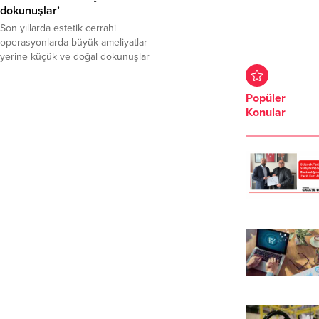
dokunuşlar’
Son yıllarda estetik cerrahi
operasyonlarda büyük ameliyatlar
yerine küçük ve doğal dokunuşlar
yeni trend olmaya başladı. Estetik,
Plastik ve Rekonstrüktif Cerrahi
Popüler
Uzmanı Op. Dr. Altuğhan Cahit
Konular
Vural badem göz estetiği olarak
adlandırılan işlemin de bu
trendlerden bir tanesi olduğunu
ifade etti.