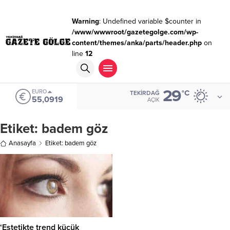
Warning
: Undefined variable $counter in
/www/wwwroot/gazetegolge.com/wp-
content/themes/anka/parts/header.php
on
line
12
29
EURO
°C
TEKIRDAĞ
55,0919
AÇIK
Etiket:
badem göz
Anasayfa
Etiket: badem göz
‘Estetikte trend küçük