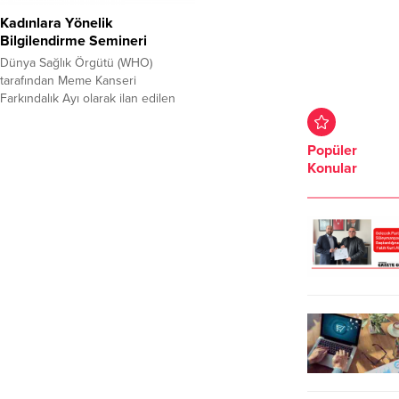
Kadınlara Yönelik
Bilgilendirme Semineri
Dünya Sağlık Örgütü (WHO)
tarafından Meme Kanseri
Farkındalık Ayı olarak ilan edilen
Ekim ayında, farkındalık oluşmasına
ilişkin etkinlikler devam ediyor.
Popüler
Süleymanpaşa Belediyesi Sosyal
Konular
Yardım İşleri Müdürlüğü ve
Tekirdağ Halk Sağlığı Merkezi
işbirliği ile Meme Kanserine yönelik
bilgilendirme semineri
gerçekleştirildi. Süleymanpaşa
Belediyesi Aydoğdu Mahallesi
Kadın ve Gençlik Merkezinde
düzenlenen seminerde, Tekirdağ...