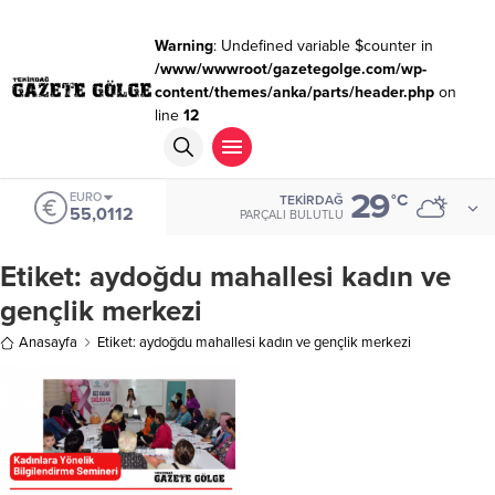
Warning
: Undefined variable $counter in
/www/wwwroot/gazetegolge.com/wp-
content/themes/anka/parts/header.php
on
line
12
29
EURO
°C
TEKIRDAĞ
55,0112
PARÇALI BULUTLU
Etiket:
aydoğdu mahallesi kadın ve
gençlik merkezi
Anasayfa
Etiket: aydoğdu mahallesi kadın ve gençlik merkezi