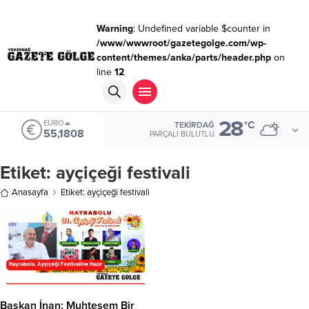
Warning
: Undefined variable $counter in
/www/wwwroot/gazetegolge.com/wp-
content/themes/anka/parts/header.php
on
line
12
28
EURO
°C
TEKIRDAĞ
55,1808
PARÇALI BULUTLU
Etiket:
ayçiçeği festivali
Anasayfa
Etiket: ayçiçeği festivali
Başkan İnan: Muhteşem Bir