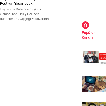
Festival Yaşanacak
Hayrabolu Belediye Başkanı
Osman İnan, bu yıl 21’incisi
düzenlenen Ayçiçeği Festivali’nin
hazırlıklarının tamamlandığını
belirterek, herkesi davet etti. 24
Popüler
Temmuz Basın Özgürlüğü İçin
Konular
Mücadele günü dolayısıyla basın
mensuplarıyla bir araya gelen
Hayrabolu Belediye Başkanı
Osman İnan, ilçede ki çalışmalar ve
Ayçiçeği Festivaline ilişkin
bilgilendirmede bulundu. İlçedeki
bir restuorantta düzenlenen
davette, Tekirdağ...