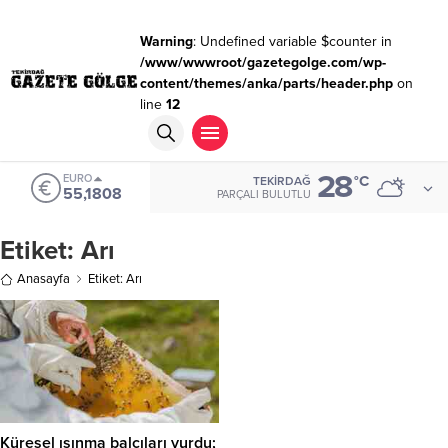
Warning
: Undefined variable $counter in
/www/wwwroot/gazetegolge.com/wp-
content/themes/anka/parts/header.php
on
line
12
28
EURO
°C
TEKIRDAĞ
55,1808
PARÇALI BULUTLU
Etiket:
Arı
Anasayfa
Etiket: Arı
Küresel ısınma balcıları vurdu;