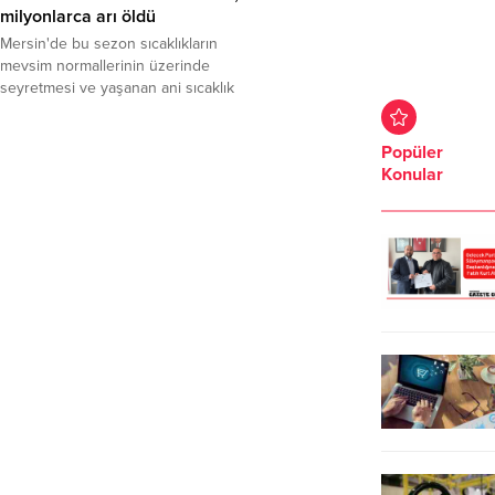
milyonlarca arı öldü
Mersin'de bu sezon sıcaklıkların
mevsim normallerinin üzerinde
seyretmesi ve yaşanan ani sıcaklık
değişimi nedeniyle arıcılık olumsuz
etkilendi. Küresel ısınmaya bağlı
Popüler
kuraklık yüzünden milyonlarca arı
Konular
ölümü yaşandığı, arıların
besleneceği bitki sayısının da
giderek azaldığı belirtildi.