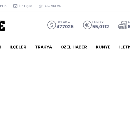
ELİK
İLETİŞİM
YAZARLAR
DOLAR
EURO
A
47,7025
55,0112
6
M
İLÇELER
TRAKYA
ÖZEL HABER
KÜNYE
İLET