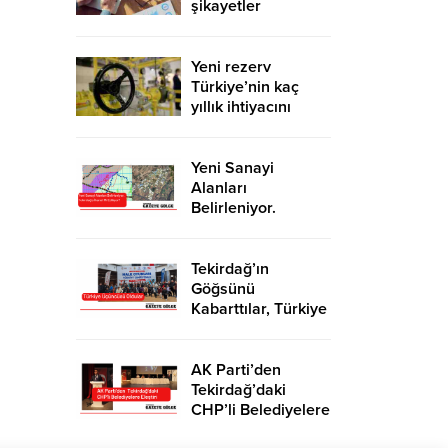
şikayetler
de katlandı
Yeni rezerv
Türkiye’nin kaç
yıllık ihtiyacını
karşılayacak?
Yeni Sanayi
Alanları
Belirleniyor.
Tekirdağ’a İhanet
Mi Ediliyor?
Tekirdağ’ın
Göğsünü
Kabarttılar, Türkiye
Üçüncüsü Oldular
AK Parti’den
Tekirdağ’daki
CHP’li Belediyelere
Eleştiri