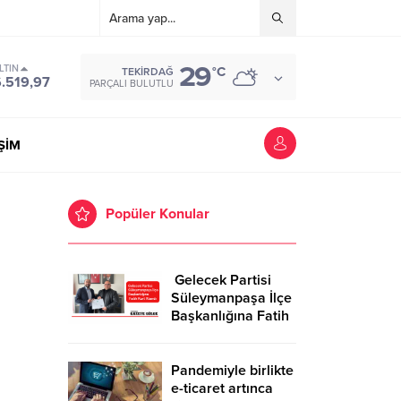
29
LTIN
°C
TEKIRDAĞ
.519,97
PARÇALI BULUTLU
İŞİM
Popüler Konular
Gelecek Partisi
Süleymanpaşa İlçe
Başkanlığına Fatih
Kurt Atandı
Pandemiyle birlikte
e-ticaret artınca