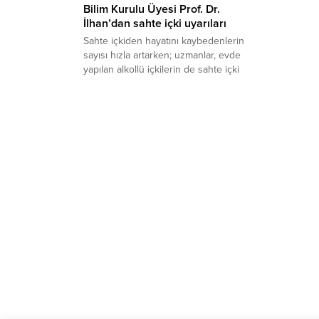
Bilim Kurulu Üyesi Prof. Dr.
İlhan’dan sahte içki uyarıları
Sahte içkiden hayatını kaybedenlerin
sayısı hızla artarken; uzmanlar, evde
yapılan alkollü içkilerin de sahte içki
kadar tehlikeli olduğu uyarısında
bulunuyor. Sağlık Bakanlığı Toplum
Bilimleri Kurulu Üyesi ve Gazi
Üniversitesi (GÜ) Tıp Fakültesi Halk
Sağlığı Anabilim Dalı Başkanı Prof. Dr.
Mustafa Necmi İlhan, evde yapılan alkollü
içkiler için uyarılarda bulundu; sahte...