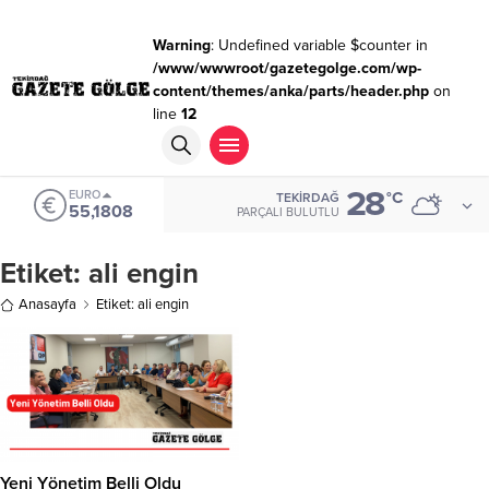
Warning
: Undefined variable $counter in
/www/wwwroot/gazetegolge.com/wp-
content/themes/anka/parts/header.php
on
line
12
28
EURO
°C
TEKIRDAĞ
55,1808
PARÇALI BULUTLU
Etiket:
ali engin
Anasayfa
Etiket: ali engin
Yeni Yönetim Belli Oldu