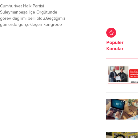
Cumhuriyet Halk Partisi
Süleymanpaşa İlçe Örgütünde
görev dağılımı belli oldu.Geçtiğimiz
günlerde gerçekleşen kongrede
Başkan seçilen Ali Engin, yönetim
kadrosunu belirledi.İlçe
Popüler
yönetimindeki görev dağılımı şöyle:
Konular