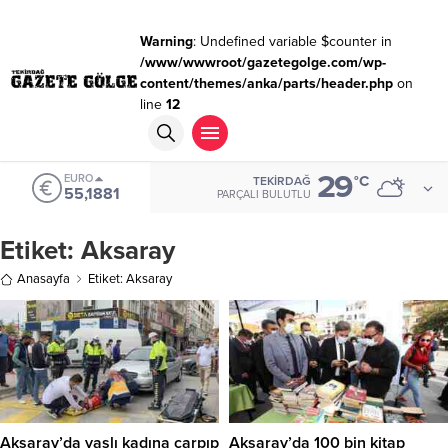
Warning
: Undefined variable $counter in
/www/wwwroot/gazetegolge.com/wp-
content/themes/anka/parts/header.php
on
line
12
29
EURO
°C
TEKIRDAĞ
55,1881
PARÇALI BULUTLU
Etiket:
Aksaray
Anasayfa
Etiket: Aksaray
Aksaray’da yaşlı kadına çarpıp
Aksaray’da 100 bin kitap