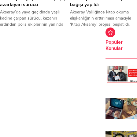
azarlayan sürücü
bağışı yapıldı
Aksaray’da yaya geçidinde yaşlı
Aksaray Valiliğince kitap okuma
kadına çarpan sürücü, kazanın
alışkanlığının arttırılması amacıyla
ardından polis ekiplerinin yanında
‘Kitap Aksaray’ projesi başlatıldı.
kendisine kızan yaşlı teyzeyi “Biraz
Projenin halk tarafından da
düzgün konuşsana sen” diye
sahiplenilmesi için kitap bağış
Popüler
azarladı.
kampanyası düzenlendi.15 Temmuz
Konular
Milli İrade Meydanına kurulan kitap
bağış stantlarında vatandaşların
bağışları kabul edilirken yaklaşık
100 bin kitabın kampanyaya
bağışlandığı bildirildi.Aksaray Valisi
Hamza Aydoğdu Türkiye’ye model
olacak bir projeye imza...