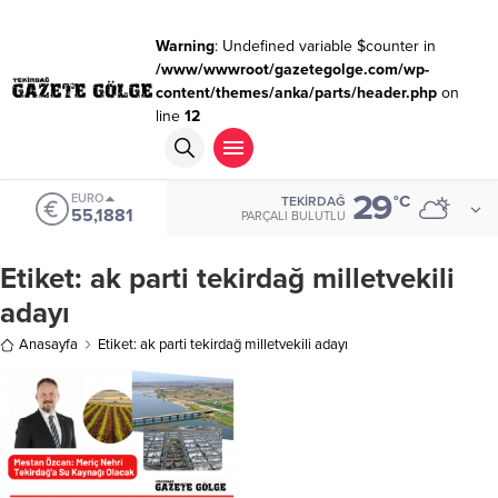
Warning
: Undefined variable $counter in
/www/wwwroot/gazetegolge.com/wp-
content/themes/anka/parts/header.php
on
line
12
29
EURO
°C
TEKIRDAĞ
55,1881
PARÇALI BULUTLU
Etiket:
ak parti tekirdağ milletvekili
adayı
Anasayfa
Etiket: ak parti tekirdağ milletvekili adayı