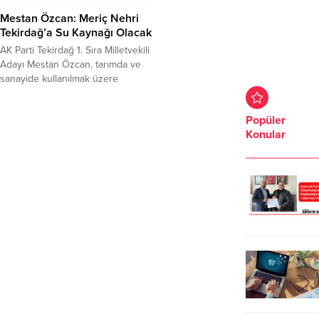
Mestan Özcan: Meriç Nehri
Tekirdağ’a Su Kaynağı Olacak
AK Parti Tekirdağ 1. Sıra Milletvekili
Adayı Mestan Özcan, tarımda ve
sanayide kullanılmak üzere
Tekirdağ’a Meriç Nehri’nden su
getirilmesine yönelik çalışmalar
Popüler
olduğunu kaydetti. Tekirdağ’da
Konular
yapılması gereken en önemli
çalışmalardan bir tanesinin tarım
olduğunu söyleyen Özcan, hem
sanayi hem de tarımda
kullanabilecek temiz su kaynağı
getirmeyi planladıklarını belirtti.
Söz konusu projeyi...