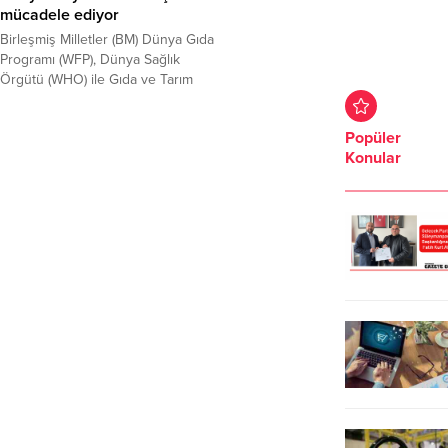
mücadele ediyor
Birleşmiş Milletler (BM) Dünya Gıda
Programı (WFP), Dünya Sağlık
Örgütü (WHO) ile Gıda ve Tarım
Örgütünün (FAO) raporlarından
derlediği bilgilere göre, yetersiz
Popüler
beslenme ve açlık, özellikle Afrika
Konular
ülkelerinde ölümlerin ve
hastalıklara karşı dirençsiz hale
gelmenin başlıca sebepleri
arasında yer alıyor.