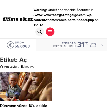
Warning
: Undefined variable $counter in
/www/wwwroot/gazetegolge.com/wp-
content/themes/anka/parts/header.php
on
line
12
31
EURO
°C
TEKIRDAĞ
55,0063
PARÇALI BULUTLU
Etiket:
Aç
Anasayfa
Etiket: Aç
Dünyanın yüzde 10’u açlıkla