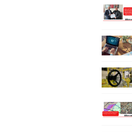
olması, genel merkezin böyle bir
karar vermiş olması, Cumhuriyet
Halk Partisi’nin tüm mensuplarının
Tekirdağ’da seçimi...