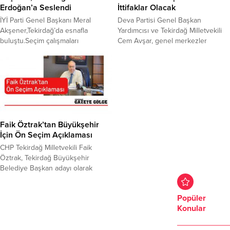
Erdoğan’a Seslendi
İttifaklar Olacak
İYİ Parti Genel Başkanı Meral
Deva Partisi Genel Başkan
Akşener,Tekirdağ’da esnafla
Yardımcısı ve Tekirdağ Milletvekili
buluştu.Seçim çalışmaları
Cem Avşar, genel merkezler
kapsamında Tekirdağ’ın
nezdinde olmasa dahi Anadolu’nun
Marmaraereğlisi, Muratlı ve
bazı bölgelerinde yerel olarak
Hayrabolu ilçelerinde esnaf
ittifaklar olacağını kaydetti. Haber:
ziyaretleri gerçekleştiren Akşener,
Serap Cömertoğlu İşcan 2024
partisinin belediye başkan
yerel seçimlerinde muhalefet
adaylarına destek istedi. Erdoğan’a
cephesinde ittifaklık alanında bir
da seslenen Akşener, emekliler ve
politika yürütülmediğini belirten
atanamayan öğretmenlerin
Avşar, “Genel merkezler bazında
Faik Öztrak’tan Büyükşehir
durumunu yakından takip ettiklerini
olmasa dahi Anadolu’da yerel
İçin Ön Seçim Açıklaması
belirterek, hükümeti eleştirdi.
olarak bazı ittifaklar oluşuyor....
CHP Tekirdağ Milletvekili Faik
Tekirdağ programına
Öztrak, Tekirdağ Büyükşehir
Marmaraereğlisi ilçesinden
Belediye Başkan adayı olarak
başlayan Akşener, esnafı ziyaret
Candan Yüceer’in belirlenmesinin
etti....
ardından yaşanan tartışmalara
Popüler
ilişkin değerlendirmede bulundu.
Konular
Öztrak; “Tekirdağ’da bir ön seçim
yapılmış olsaydı milletin içine daha
fazla sinerdi. Ön seçim yapılmıyor