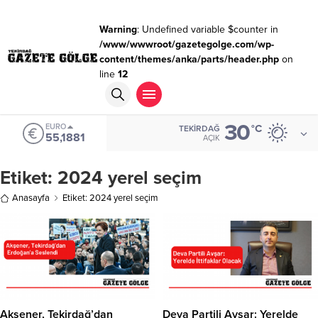
Warning
: Undefined variable $counter in
/www/wwwroot/gazetegolge.com/wp-
content/themes/anka/parts/header.php
on
line
12
30
EURO
°C
TEKIRDAĞ
55,1881
AÇIK
Etiket:
2024 yerel seçim
Anasayfa
Etiket: 2024 yerel seçim
Akşener, Tekirdağ’dan
Deva Partili Avşar: Yerelde