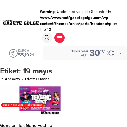
Warning
: Undefined variable $counter in
/www/wwwroot/gazetegolge.com/wp-
content/themes/anka/parts/header.php
on
line
12
30
EURO
°C
TEKIRDAĞ
55,1921
AÇIK
Etiket:
19 mayıs
Anasayfa
Etiket: 19 mayıs
Gençler, Tek Genç Fest İle