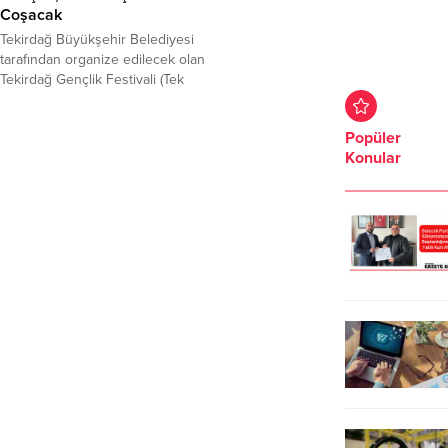
Coşacak
Tekirdağ Büyükşehir Belediyesi
tarafından organize edilecek olan
Tekirdağ Gençlik Festivali (Tek
Genç Fest) 18-19 Mayıs tarihlerinde
gerçekleştirilecek. Tekirdağ’da 19
Popüler
Mayıs Gençlik ve Spor Bayramı bir
Konular
başka kutlanacak. Tekirdağ’ın genç
nüfusuna hitap edecek olan
Tekirdağ Gençlik Festivali ile 19
Mayıs coşkusu Süleymanpaşa
sokaklarından tüm Tekirdağ’a
yayılacak. Edis ve Ziynet Sali’nin
sahne...