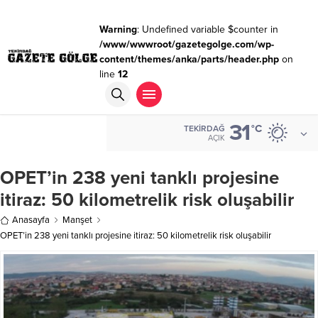
Warning
: Undefined variable $counter in
/www/wwwroot/gazetegolge.com/wp-
content/themes/anka/parts/header.php
on
line
12
31
ALTIN
°C
TEKIRDAĞ
6.680,93
AÇIK
OPET’in 238 yeni tanklı projesine
itiraz: 50 kilometrelik risk oluşabilir
Anasayfa
Manşet
OPET’in 238 yeni tanklı projesine itiraz: 50 kilometrelik risk oluşabilir