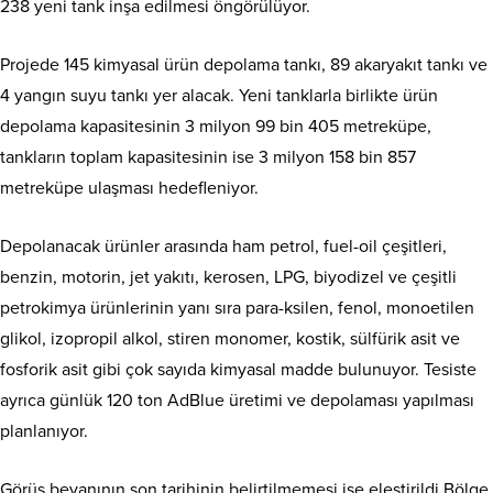
238 yeni tank inşa edilmesi öngörülüyor.
Projede 145 kimyasal ürün depolama tankı, 89 akaryakıt tankı ve
4 yangın suyu tankı yer alacak. Yeni tanklarla birlikte ürün
depolama kapasitesinin 3 milyon 99 bin 405 metreküpe,
tankların toplam kapasitesinin ise 3 milyon 158 bin 857
metreküpe ulaşması hedefleniyor.
Depolanacak ürünler arasında ham petrol, fuel-oil çeşitleri,
benzin, motorin, jet yakıtı, kerosen, LPG, biyodizel ve çeşitli
petrokimya ürünlerinin yanı sıra para-ksilen, fenol, monoetilen
glikol, izopropil alkol, stiren monomer, kostik, sülfürik asit ve
fosforik asit gibi çok sayıda kimyasal madde bulunuyor. Tesiste
ayrıca günlük 120 ton AdBlue üretimi ve depolaması yapılması
planlanıyor.
Görüş beyanının son tarihinin belirtilmemesi ise eleştirildi.Bölge