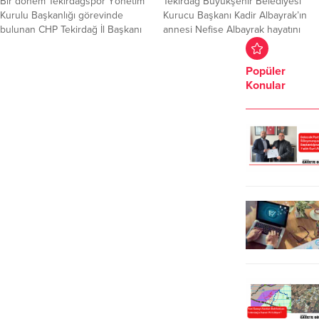
Bir dönem Tekirdağspor Yönetim
Tekirdağ Büyükşehir Belediyesi
medyaya büyük önem verilmesi...
Kurulu Başkanlığı görevinde
Kurucu Başkanı Kadir Albayrak’ın
bulunan CHP Tekirdağ İl Başkanı
annesi Nefise Albayrak hayatını
Volkan Nallar, Bölgesel Amatör
kaybetti. ​ ​Aile tarafından yapılan
Lig’den (BAL) Süper Amatör Lig’e
açıklamaya göre, cenaze töreni 16
Popüler
düşen Tekirdağspor ile ilgili sert
Haziran 2026 Salı günü
Konular
açıklamalarda bulundu. CHP
gerçekleştirilecek. Öğle namazını
Tekirdağ Milletvekili Adayı Deva
müteakip Orta Cami’de kılınacak
Partisi Genel Başkan Yardımcısı
cenaze namazının ardından
Cem Avşar’ın seçim ofisi açılışında
merhume, Eski Mezarlık’ta son
konuşan Volkan Nallar,
yolculuğuna uğurlanacak. ​Aileden
Tekirdağspor’a siyasetin karıştığını
Çağrı: “Çelenk Yerine LÖSEV’e...
söyledi. Pazar...