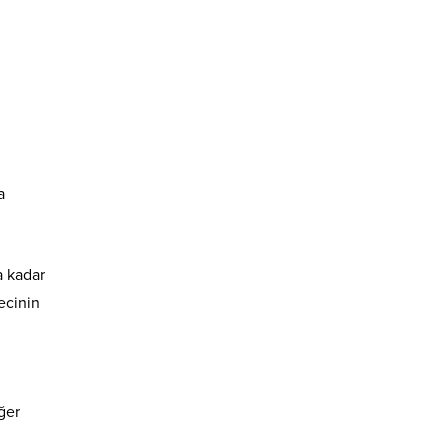
a
a kadar
ecinin
ğer