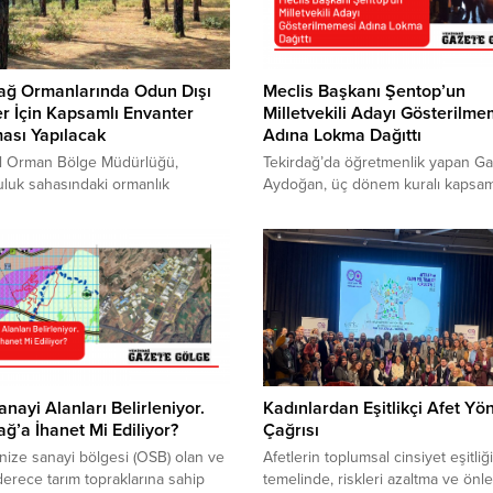
dağ Ormanlarında Odun Dışı
Meclis Başkanı Şentop’un
r İçin Kapsamlı Envanter
Milletvekili Adayı Gösterilme
ası Yapılacak
Adına Lokma Dağıttı
ul Orman Bölge Müdürlüğü,
Tekirdağ’da öğretmenlik yapan Ga
luk sahasındaki ormanlık
Aydoğan, üç dönem kuralı kapsa
da odun dışı orman ürünlerine
milletvekili adayı olarak listelerde 
 kapsamlı bir envanter ve
almayan Meclis Başkanı Mustafa
a çalışması için hizmet alımı
Şentop’un, aday gösterilmemesine 
ne çıktı. Proje kapsamında toplam
Cumhurbaşkanı Recep Tayyip Erd
ektarlık alanda çalışma
teşekkür ederek, lokma dağıttı. 14
ecek. Çalışmalarda Tekirdağ ön
Mayıs’ta gerçekleşecek olan 28.
ıkarken, proje Tekirdağ’ın yanı sıra
Milletvekili seçimlerine yönelik lis
rklareli, Demirköy, Edirne, Kanlıca,
Nisan Pazar günü açıklandı. Mecli
talca, Bahçeköy...
Başkanı ve AK Parti...
anayi Alanları Belirleniyor.
Kadınlardan Eşitlikçi Afet Yö
ağ’a İhanet Mi Ediliyor?
Çağrısı
nize sanayi bölgesi (OSB) olan ve
Afetlerin toplumsal cinsiyet eşitliği
 derece tarım topraklarına sahip
temelinde, riskleri azaltma ve ön