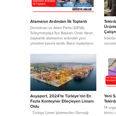
Atamanın Ardından İlk Toplantı
Tekir
Ürünle
Demokrasi ve Atılım Partisi (DEVA)
Çalışm
Süleymanpaşa İlçe Başkanı Ozan Varan,
başkanlık atamasının ardından yeni
İstanb
yönetimi basına tanıttı. Basın toplantısını
sorumlu
atamamın gerçekleştiği hafta
alanlar
yapacaklarını fakat, yaşanan deprem
yönelik
felaketinden dolayı ertelediklerini aktaran
planlam
Varan, bu süreçte yeni yönetim ile birlikte
ihalesi
deprem yaralarını sarmak için yardım
8 bin h
çalışmalarında bulunmaya devam
yürütül
edeceklerini kaydetti. Kendini tanıtan
plana ç
Varan,...
Vize, Kı
Şile, Ça
Asyaport, 2024’te Türkiye’nin En
Yeni S
Fazla Konteyner Elleçleyen Limanı
Tekird
Oldu
14 orga
Türkiye Liman İşletmecileri Derneği
birinci