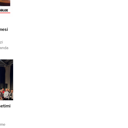
mesi
zi
mında
yer
ilişkin
oğan’a
 Dönem
teler 9
s
netimi
leme