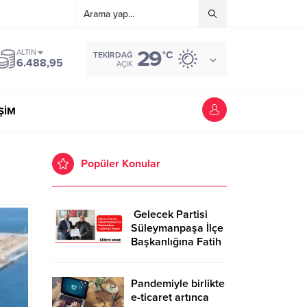
29
ALTIN
°C
TEKIRDAĞ
6.488,95
AÇIK
İŞİM
Popüler Konular
Gelecek Partisi
Süleymanpaşa İlçe
Başkanlığına Fatih
Kurt Atandı
Pandemiyle birlikte
e-ticaret artınca