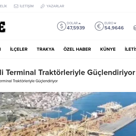
ELİK
İLETİŞİM
YAZARLAR
DOLAR
EURO
47,5939
54,9646
M
İLÇELER
TRAKYA
ÖZEL HABER
KÜNYE
İLET
i Terminal Traktörleriyle Güçlendiriyor
erminal Traktörleriyle Güçlendiriyor