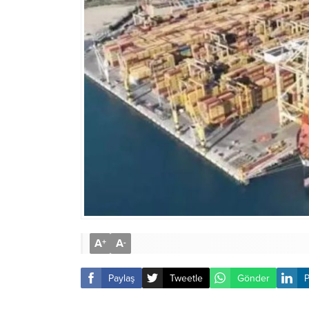
A
A
+
-
Paylaş
Tweetle
Gönder
P