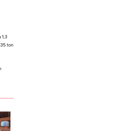
 1,3
635 ton
n