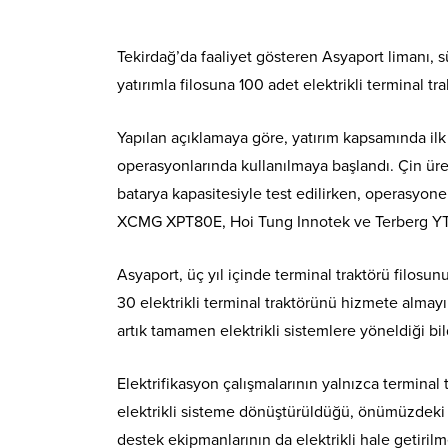
​Tekirdağ’da faaliyet gösteren Asyaport limanı, s
yatırımla filosuna 100 adet elektrikli terminal tr
​Yapılan açıklamaya göre, yatırım kapsamında ilk
operasyonlarında kullanılmaya başlandı. Çin ür
batarya kapasitesiyle test edilirken, operasyone
XCMG XPT80E, Hoi Tung Innotek ve Terberg YT201
​Asyaport, üç yıl içinde terminal traktörü filos
30 elektrikli terminal traktörünü hizmete almay
artık tamamen elektrikli sistemlere yöneldiği bild
​Elektrifikasyon çalışmalarının yalnızca terminal
elektrikli sisteme dönüştürüldüğü, önümüzdeki d
destek ekipmanlarının da elektrikli hale getirilm