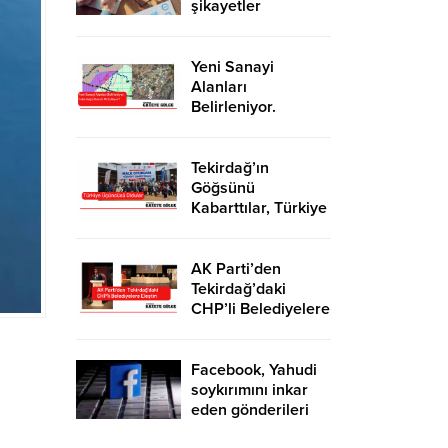
şikayetler
de katlandı
Yeni Sanayi
Alanları
Belirleniyor.
Tekirdağ’a İhanet
Mi Ediliyor?
Tekirdağ’ın
Göğsünü
Kabarttılar, Türkiye
Üçüncüsü Oldular
AK Parti’den
Tekirdağ’daki
CHP’li Belediyelere
Eleştiri
Facebook, Yahudi
soykırımını inkar
eden gönderileri
yasaklıyor