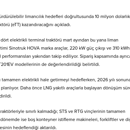
ürdürülebilir limancılık hedefleri doğrultusunda 10 milyon dolarlık
aktörü (eTT) kazandıracağını açıkladı.
 dört elektrikli terminal traktörü mart ayından bu yana liman
etimi Sinotruk HOVA marka araçlar, 220 kW güç çıkışı ve 310 kWh
l performansları yakından takip ediliyor. Sipariş kapsamında ayrıc
EV modellerinin de değerlendirildiği belirtildi.
unu tamamen elektrikli hale getirmeyi hedeflerken, 2026 yılı sonun
ı planlıyor. Daha önce LNG yakıtlı araçlarla başlayan dönüşüm sür
irildi.
 traktörleriyle sınırlı kalmadığı; STS ve RTG vinçlerinin tamamen
önemde ise boş konteyner istifleme makineleri, forkliftler ve di
esinin hedeflendiği aktarıldı.