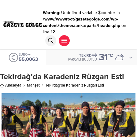
Warning
: Undefined variable $counter in
/www/wwwroot/gazetegolge.com/wp-
content/themes/anka/parts/header.php
on
line
12
31
EURO
°C
TEKIRDAĞ
55,0063
PARÇALI BULUTLU
Tekirdağ’da Karadeniz Rüzgarı Esti
Anasayfa
Manşet
Tekirdağ’da Karadeniz Rüzgarı Esti