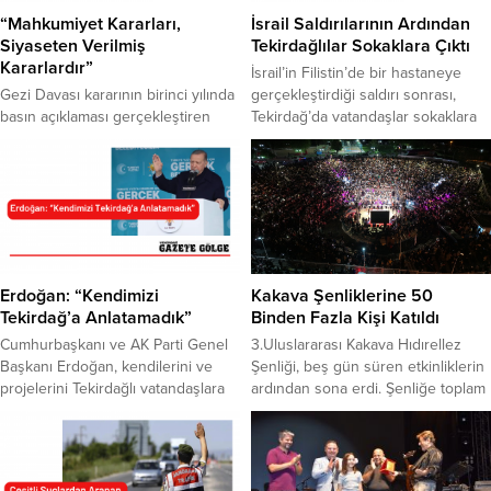
“Mahkumiyet Kararları,
İsrail Saldırılarının Ardından
Siyaseten Verilmiş
Tekirdağlılar Sokaklara Çıktı
Kararlardır”
İsrail’in Filistin’de bir hastaneye
Gezi Davası kararının birinci yılında
gerçekleştirdiği saldırı sonrası,
basın açıklaması gerçekleştiren
Tekirdağ’da vatandaşlar sokaklara
TMMOB Tekirdağ İl Koordinasyon
çıktı. Valilik önünde toplanan
Kurulu, Gezi Davası’nın hukuki
kalabalık, ‘Katil İsrail, Mehmetçik
değil, siyasi bir dava olduğunu
Gazze’ye’’ sloganları attı. İsrail’in
kaydetti. Gezi Davası kapsamında
Filistin’de bir hastaneye
haklarında 18’er yıl hapis cezası
saldırmasının ardından Valilik
verilen Tayfun Kahraman, Hakan
önünde toplanarak, Filistin’e destek
Altınay, Can Atalay, Mücella Yapıcı,
açıklamasında bulundu. Açıklama
Mine Özerden ve Çiğdem Mater 1
yapan İHH Tekirdağ Başkanı
Erdoğan: “Kendimizi
Kakava Şenliklerine 50
yıldır cezaevinde, Osman Kavala
Süleyman Çalışkan, vicdanlı
Tekirdağ’a Anlatamadık”
Binden Fazla Kişi Katıldı
ise...
insanların safının mazlumların yanı
Cumhurbaşkanı ve AK Parti Genel
3.Uluslararası Kakava Hıdırellez
olduğunu vurguladı. Biz hiçbir...
Başkanı Erdoğan, kendilerini ve
Şenliği, beş gün süren etkinliklerin
projelerini Tekirdağlı vatandaşlara
ardından sona erdi. Şenliğe toplam
tam olarak anlatamadıklarını,
50 binden fazla kişinin katıldığı
Tekirdağ’ı ikna etmeye yetersiz
aktarılırken, bölgenin en büyük
kaldıklarını söyledi. Eksikliklerini 31
kültür ve sanat buluşmalarından biri
Mart Mahalli İdareler Seçimleri’nde
olduğu kaydedildi. Kültür ve Turizm