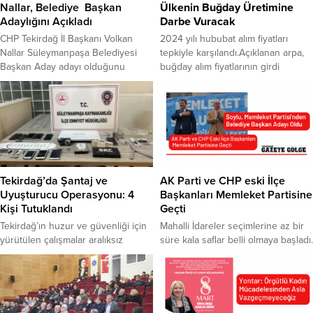
Nallar, Belediye Başkan
Ülkenin Buğday Üretimine
Adaylığını Açıkladı
Darbe Vuracak
CHP Tekirdağ İl Başkanı Volkan
2024 yılı hububat alım fiyatları
Nallar Süleymanpaşa Belediyesi
tepkiyle karşılandı.Açıklanan arpa,
Başkan Aday adayı olduğunu
buğday alım fiyatlarının girdi
açıkladı. CHP Tekirdağ milletvekilleri
maliyetlerinin altında kalması,
İlhami Özcan Aygun, Nurten Yontar,
gelecek dönem ülkenin buğday
İl Başkanı Volkan Nallar ve
üretimine büyük darbe vuracağı ve
Süleymanpaşa İlçe Başkanı Ali
çiftçiyi bitirme planı olduğuna dikkat
Engin, Süleymanpaşa Basın
çekildi.Çiftçiyi korumayan, ithalata
Mensupları Derneği’ni ziyaret etti.
dayalı bakış açışının Türk tarımına
Ülke gündemi ve yerel siyasete
darbe vurduğu kaydedildi. 2024 yılı
ilişkin konuların görüşüldüğü
hububat alım fiyatlarında ton başına
Tekirdağ’da Şantaj ve
AK Parti ve CHP eski İlçe
ziyarette, İl Başkanı Volkan Nallar,
makarnalık buğday 10...
Uyuşturucu Operasyonu: 4
Başkanları Memleket Partisine
Süleymanpaşa Belediyesi...
Kişi Tutuklandı
Geçti
Tekirdağ’ın huzur ve güvenliği için
Mahalli İdareler seçimlerine az bir
yürütülen çalışmalar aralıksız
süre kala saflar belli olmaya başladı.
devam ediyor. Bu kapsamda,
AK Parti eski İlçe Başkanı, 2019
Tekirdağ Cumhuriyet Başsavcılığı
Yerel Seçimleri’nde AK Parti
koordinesinde Süleymanpaşa İlçe
Tekirdağ Marmaraereğlisi Belediye
Emniyet Müdürlüğü ekipleri
Başkan Adayı olan Mithat Soylu,
tarafından önemli bir operasyon
Memleket Parti’sinden belediye