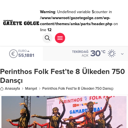
Warning
: Undefined variable $counter in
/www/wwwroot/gazetegolge.com/wp-
content/themes/anka/parts/header.php
on
line
12
30
EURO
°C
TEKIRDAĞ
55,1881
AÇIK
Perinthos Folk Fest’te 8 Ülkeden 750
Dansçı
Anasayfa
Manşet
Perinthos Folk Fest’te 8 Ülkeden 750 Dansçı