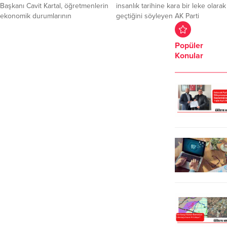
vatandaşlara ikram etti....
Başkanı Cavit Kartal, öğretmenlerin
insanlık tarihine kara bir leke olarak
ekonomik durumlarının
geçtiğini söyleyen AK Parti
iyileştirilmesine yönelik 24
Tekirdağ İl Başkanı Ali Gümüş,
Kasım’da bir maaş ikramiye
darbe dönemlerinin 15 Temmuz’da
Popüler
verilmesini istediklerini söyledi
verilen mücadele ile bir daha
Konular
Kartal, kent merkezinde yaptığı
yaşanmamak üzere tarihe
basın açıklamasında, Türkiye
gömüldüğünü kaydetti. 28 Şubat
Cumhuriyeti Devleti’nin kurucusu
Postmodern Darbesinin yıl
Gazi Mustafa Kemal Atatürk’ün
dönümünde AK Parti, 81 ilde eş
Millet Mektepleri Başöğretmenliğini
zamanlı basın açıklamasında
kabul ettiği gün olan 24 Kasım’ı
bulundu.AK Parti Tekirdağ ...
büyük bir övünçle kutladıklarını
belirtti.İlim ve irfan...