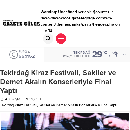
Warning
: Undefined variable $counter in
/www/wwwroot/gazetegolge.com/wp-
content/themes/anka/parts/header.php
on
line
12
29
EURO
°C
TEKIRDAĞ
55,1152
PARÇALI BULUTLU
Tekirdağ Kiraz Festivali, Sakiler ve
Demet Akalın Konserleriyle Final
Yaptı
Anasayfa
Manşet
Tekirdağ Kiraz Festivali, Sakiler ve Demet Akalın Konserleriyle Final Yaptı