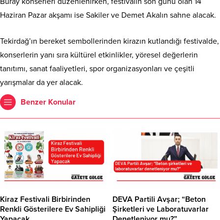
Buray konserleri düzenlenirken, festivalin son günü olan 14
Haziran Pazar akşamı ise Sakiler ve Demet Akalın sahne alacak.
Tekirdağ’ın bereket sembollerinden kirazın kutlandığı festivalde,
konserlerin yanı sıra kültürel etkinlikler, yöresel değerlerin
tanıtımı, sanat faaliyetleri, spor organizasyonları ve çeşitli
yarışmalar da yer alacak.
Benzer Konular
Kiraz Festivali Birbirinden
DEVA Partili Avşar; “Beton
Renkli Gösterilere Ev Sahipliği
Şirketleri ve Laboratuvarlar
Yapacak
Denetleniyor mu?”