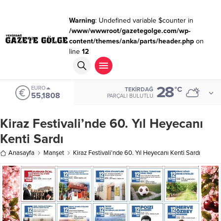
Warning
: Undefined variable $counter in
/www/wwwroot/gazetegolge.com/wp-
content/themes/anka/parts/header.php
on
line
12
28
EURO
°C
TEKIRDAĞ
55,1808
PARÇALI BULUTLU
Kiraz Festivali’nde 60. Yıl Heyecanı
Kenti Sardı
Anasayfa
Manşet
Kiraz Festivali’nde 60. Yıl Heyecanı Kenti Sardı