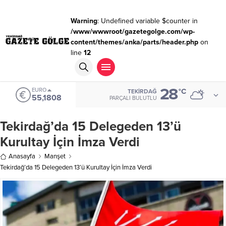
Warning
: Undefined variable $counter in
/www/wwwroot/gazetegolge.com/wp-
content/themes/anka/parts/header.php
on
line
12
28
EURO
°C
TEKIRDAĞ
55,1808
PARÇALI BULUTLU
Tekirdağ’da 15 Delegeden 13’ü
Kurultay İçin İmza Verdi
Anasayfa
Manşet
Tekirdağ’da 15 Delegeden 13’ü Kurultay İçin İmza Verdi