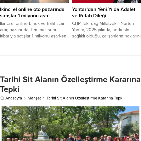
sorduğunu belirterek şunları
da seslenen Akşener, emekliler ve
kaydetti: “Esnaf sattığının yerine
atanamayan öğretmenlerin
İkinci el online oto pazarında
Yontar’dan Yeni Yılda Adalet
yenisini koyamazken, birikmiş
durumunu yakından takip ettiklerini
satışlar 1 milyonu aştı
ve Refah Dileği
borçlarını ödemekte zorlanırken,
belirterek, hükümeti eleştirdi.
İkinci el online binek ve hafif ticari
CHP Tekirdağ Milletvekili Nurten
Hazine ve...
Tekirdağ programına
araç pazarında, Temmuz sonu
Yontar, 2025 yılında, herkesin
Marmaraereğlisi ilçesinden
itibarıyla satışlar 1 milyonu aşarken,
sağlıklı olduğu, çalışanların haklarını
başlayan Akşener, esnafı ziyaret
fiyatlar da Temmuz'da bir önceki
aldığı, ekonomik sıkıntıların sona
etti....
aya kıyasla yüzde 7,5 ve geçen yılın
erdiği ve her yönüyle adaletin tesis
aralık ayına göre de yüzde 32,2
edildiği bir Türkiye’nin hayal
arttı.
edildiğini kaydetti. Yontar, yeni yıl
mesajında şunları kaydetti: 2024
yılına baktığımızda işsizlik,
Tarihi Sit Alanın Özelleştirme Kararına
enflasyon, hayat pahalılığı,
demokratik hakların kullanımı,
Tepki
adalete güven, eğitim ve sağlık
Anasayfa
Manşet
Tarihi Sit Alanın Özelleştirme Kararına Tepki
hakkı,...