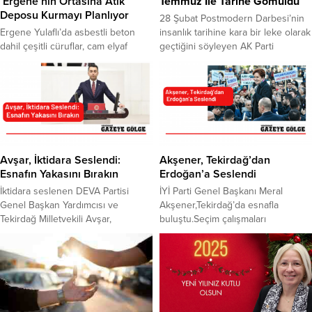
Ergene’nin Ortasına Atık
Temmuz İle Tarihe Gömüldü
Deposu Kurmayı Planlıyor
28 Şubat Postmodern Darbesi’nin
Ergene Yulaflı’da asbestli beton
insanlık tarihine kara bir leke olarak
dahil çeşitli cüruflar, cam elyaf
geçtiğini söyleyen AK Parti
atıkları, termik santral, metal sanayi
Tekirdağ İl Başkanı Ali Gümüş,
gibi ocak ve fırınlarının atıkları gibi
darbe dönemlerinin 15 Temmuz’da
pek çok endüstriyel atıkların kabul
verilen mücadele ile bir daha
edilmesi öngörülen 3. Sınıf Düzenli
yaşanmamak üzere tarihe
Depolama Tesisi kurulması
gömüldüğünü kaydetti. 28 Şubat
planlanıyor. AK Parti eski milletvekili
Postmodern Darbesinin yıl
Metin Akgün tarafından kurulması
dönümünde AK Parti, 81 ilde eş
planlanan Düzenli Depolama Tesisi
zamanlı basın açıklamasında
Avşar, İktidara Seslendi:
Akşener, Tekirdağ’dan
için 12 Mayıs Cuma...
bulundu.AK Parti Tekirdağ ...
Esnafın Yakasını Bırakın
Erdoğan’a Seslendi
İktidara seslenen DEVA Partisi
İYİ Parti Genel Başkanı Meral
Genel Başkan Yardımcısı ve
Akşener,Tekirdağ’da esnafla
Tekirdağ Milletvekili Avşar,
buluştu.Seçim çalışmaları
“Ekonomiyi, esnafa verdiğiniz
kapsamında Tekirdağ’ın
paranın faizini arttırarak mı
Marmaraereğlisi, Muratlı ve
toparlayacaksınız” dedi. Esnaf
Hayrabolu ilçelerinde esnaf
kredisine ilişkin faiz oranlarındaki
ziyaretleri gerçekleştiren Akşener,
artışı eleştiren Avşar, Tekirdağ’da
partisinin belediye başkan
50 bini aşkın esnafın adına iktidara
adaylarına destek istedi. Erdoğan’a