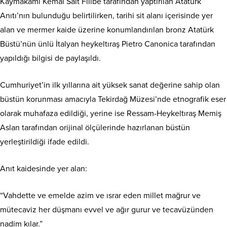
Kaymakamı Kemal Sait Filibe tarafından yaptırılan Atatürk
Anıtı’nın bulunduğu belirtilirken, tarihi sit alanı içerisinde yer
alan ve mermer kaide üzerine konumlandırılan bronz Atatürk
Büstü’nün ünlü İtalyan heykeltıraş Pietro Canonica tarafından
yapıldığı bilgisi de paylaşıldı.
Cumhuriyet’in ilk yıllarına ait yüksek sanat değerine sahip olan
büstün korunması amacıyla Tekirdağ Müzesi’nde etnografik eser
olarak muhafaza edildiği, yerine ise Ressam-Heykeltıraş Memiş
Aslan tarafından orijinal ölçülerinde hazırlanan büstün
yerleştirildiği ifade edildi.
Anıt kaidesinde yer alan:
“Vahdette ve emelde azim ve ısrar eden millet mağrur ve
mütecaviz her düşmanı evvel ve ağır gurur ve tecavüzünden
nadim kılar.”