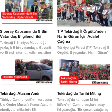
Siberay Kapsamında 9 Bin
TİP Tekirdağ İl Örgütü’nden
Vatandaş Bilgilendirildi
Narin Güran İçin Adalet
Çağrısı
Tekirdağ İl Emniyet Müdürlüğü,
yaklaşık 9 bin vatandaşa, Güvenli
Türkiye İşçi Partisi (TİP) Tekirdağ İl
ve Bilinçli İnternet kullanımı, siber
Örgütü, 8 yaşındaki Narin Güran’ın
suç ve siber zorbalık, sosyal medya
ölümüne ilişkin basın açıklaması
bagımlılığı ve zararları,yasa dışı
düzenledi. TİP Tekirdağ İl Sekreteri
bahis, teknoloji bağımlılığı
Kamil Can Yavaş’ın okuduğu
konularında bilgilendirmede
açıklamada, İstanbul
bulundu. Siber Suçlarla Mücadele
Sözleşmesi’nden çıkılmasının
Şube Müdürlüğümü 20.
sonuçlarına dikkat çekilirken,
Geleneksel Yayla Şenliklerinde,
Narin’in ölümüne ilişkin ihmaller ve
siber suçların gerçekleşmeden
şüpheler dile getirildi. Yavaş, Narin
Tekirdağ, Atasını Andı
Tekirdağ’da Tarihi Miting
engellenmesi, maddi manevi
Güran’ın kaybolduğu ilk günden
Türkiye Cumhuriyeti’nin kurucusu
Tekirdağ’da konuşan Millet
zararların en aza indirgenmesi,
itibaren “Narin nerede?” diye
Ulu Önder Mustafa Kemal Atatürk,
İttifakı’nın Cumhurbaşkanı adayı
farkındalık...
sorduklarını...
ebediyete intikalinin 85.
Kılıçdaroğlu, “Bir çocuk yatağa aç