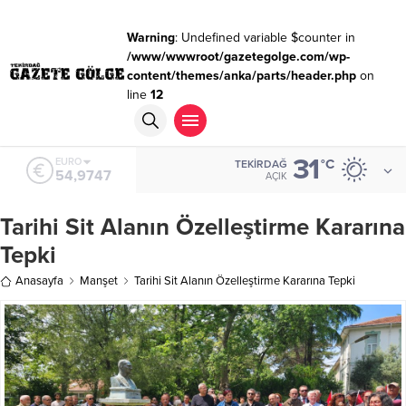
Warning
: Undefined variable $counter in
/www/wwwroot/gazetegolge.com/wp-
content/themes/anka/parts/header.php
on
line
12
31
ALTIN
°C
TEKIRDAĞ
6.499,25
AÇIK
Tarihi Sit Alanın Özelleştirme Kararına
Tepki
Anasayfa
Manşet
Tarihi Sit Alanın Özelleştirme Kararına Tepki