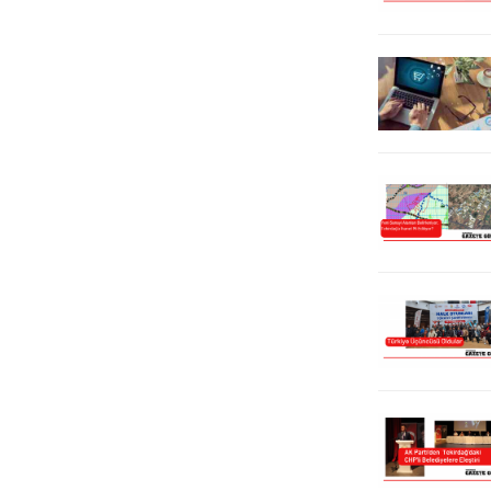
Tekirdağ Büyükşehir Belediye
Milletvekilliği Aday Adaylığına...
Başkanı Candan Yüceer, uzlaşı
mesajı ile toplantıya başladı.
Meclisteki belediye...