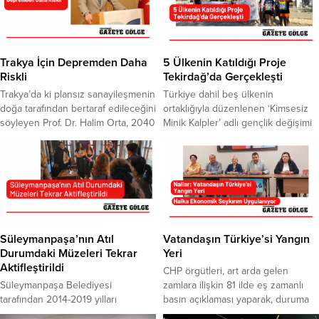
Trakya İçin Depremden Daha
5 Ülkenin Katıldığı Proje
Riskli
Tekirdağ’da Gerçekleşti
Trakya’da ki plansız sanayileşmenin
Türkiye dahil beş ülkenin
doğa tarafından bertaraf edileceğini
ortaklığıyla düzenlenen ‘Kimsesiz
söyleyen Prof. Dr. Halim Orta, 2040
Minik Kalpler’ adlı gençlik değişimi
yılından itibaren Trakya’dan göç
projesi, Tekirdağ’da gerçekleşti.
başlayacağına dikkat çekti.
‘Kimsesiz Çocuklar İçin Umudu
Kuraklığın depremden daha riskli
Yeşerten Proje: Erasmus Plus
olduğunu vurgulayan Orta, su
Gençlik Değişimi‘ kapsamında
kaynaklarının tükenme noktasına
geldikleri Tekirdağ’da çeşitli
geldiğini belirterek, TESKİ’ye de
etkinliklere katıldı. Gençler,
önerilerde bulundu. Orta, “Siyasi
evlerinden binlerce kilometre
ulufe dağıtma meselesini ortadan
uzakta, kimsesiz çocukların
Süleymanpaşa’nın Atıl
Vatandaşın Türkiye’si Yangın
kaldırıp, günü kurtaralım derken
duygularını anlamaya çalıştı. 22-28
Durumdaki Müzeleri Tekrar
Yeri
geleceği kaybedebiliriz”...
Ağustos tarihleri arasında Letonya,
Aktifleştirildi
CHP örgütleri, art arda gelen
İspanya, Portekiz, Macaristan ve
Süleymanpaşa Belediyesi
zamlara ilişkin 81 ilde eş zamanlı
Türkiye’nin ortaklığıyla Tekirdağ’da
tarafından 2014-2019 yılları
basın açıklaması yaparak, duruma
gerçekleştirilen “Kimsesiz...
arasında şehrin kültür envanterine
tepki gösterdi. CHP Tekirdağ İl