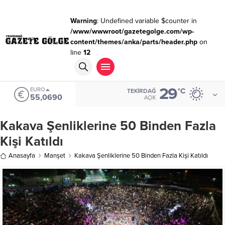
Warning
: Undefined variable $counter in
/www/wwwroot/gazetegolge.com/wp-
content/themes/anka/parts/header.php
on
line
12
29
EURO
°C
TEKIRDAĞ
55,0690
AÇIK
Kakava Şenliklerine 50 Binden Fazla
Kişi Katıldı
Anasayfa
Manşet
Kakava Şenliklerine 50 Binden Fazla Kişi Katıldı