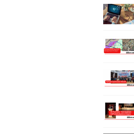
sertifika töreninde ayrıca, Medlog
Gemicilik’in MED Antalya adlı yeni
konteyner...