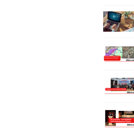
adaylarından biriydik. Bazen her
bilgilendirme yapıldı. Kurumların...
şey tersine dönebiliyor”...