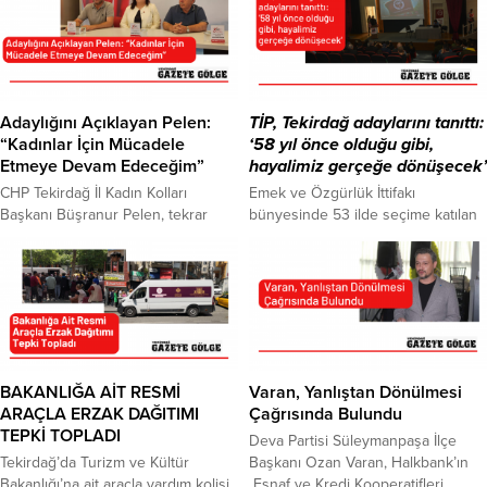
Adaylığını Açıklayan Pelen:
TİP, Tekirdağ adaylarını tanıttı:
“Kadınlar İçin Mücadele
‘58 yıl önce olduğu gibi,
Etmeye Devam Edeceğim”
hayalimiz gerçeğe dönüşecek’
CHP Tekirdağ İl Kadın Kolları
Emek ve Özgürlük İttifakı
Başkanı Büşranur Pelen, tekrar
bünyesinde 53 ilde seçime katılan
aday olduğunu açıkladı. Kadınlar
Türkiye İşçi Partisi (TİP), Tekirdağ’da
için mücadele etmeye devam
da seçim çalışmalarına başladı. TİP
edeceğini söyleyen Pelen, “Bizden
Tekirdağ temsilciliği, Çerkezköy
sonraki nesillerde kadınlarımızın
Atatürk Kültür Merkezi’nde
daha mutlu ve huzurlu olabilmesi
düzenlenen etkinlikle adaylarını
ideali için savaşmaya devam
tanıttı. Tekirdağ Milletvekili
edeceğim” dedi. CHP Tekirdağ İl
listesinde 1. sırada Bilge Seçkin
Kadın Kolları Başkanı Büşranur
Çetinkaya, 2. sıradan Mehmet
BAKANLIĞA AİT RESMİ
Varan, Yanlıştan Dönülmesi
Pelen,İl Başkanlığı binasında
Aytekin, 3. ıradan Emre Sevilmiş, 4.
ARAÇLA ERZAK DAĞITIMI
Çağrısında Bulundu
Süleymanpaşa İlçe Başkanı Ali
sıradan İsmail Öztok, 5....
TEPKİ TOPLADI
Deva Partisi Süleymanpaşa İlçe
Engin...
Tekirdağ’da Turizm ve Kültür
Başkanı Ozan Varan, Halkbank’ın
Bakanlığı’na ait araçla yardım kolisi
Esnaf ve Kredi Kooperatifleri