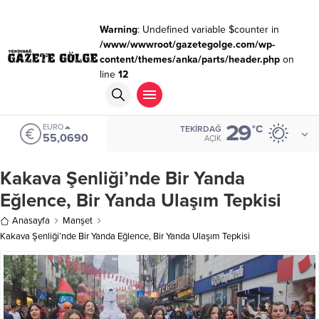
Warning
: Undefined variable $counter in
/www/wwwroot/gazetegolge.com/wp-
content/themes/anka/parts/header.php
on
line
12
29
EURO
°C
TEKIRDAĞ
55,0690
AÇIK
Kakava Şenliği’nde Bir Yanda
Eğlence, Bir Yanda Ulaşım Tepkisi
Anasayfa
Manşet
Kakava Şenliği’nde Bir Yanda Eğlence, Bir Yanda Ulaşım Tepkisi