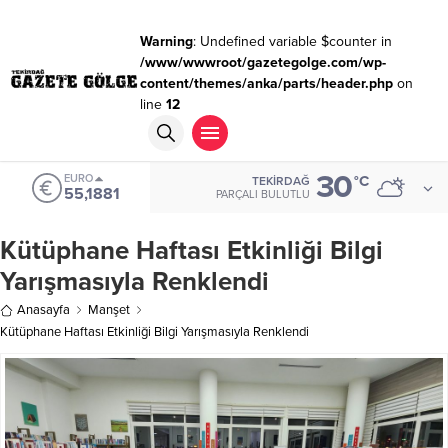
Warning
: Undefined variable $counter in
/www/wwwroot/gazetegolge.com/wp-
content/themes/anka/parts/header.php
on
line
12
30
EURO
°C
TEKIRDAĞ
55,1881
PARÇALI BULUTLU
Kütüphane Haftası Etkinliği Bilgi
Yarışmasıyla Renklendi
Anasayfa
Manşet
Kütüphane Haftası Etkinliği Bilgi Yarışmasıyla Renklendi