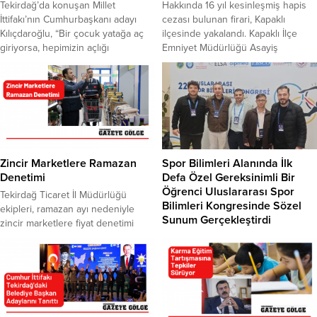
Tekirdağ’da konuşan Millet
Hakkında 16 yıl kesinleşmiş hapis
İttifakı’nın Cumhurbaşkanı adayı
cezası bulunan firari, Kapaklı
Kılıçdaroğlu, “Bir çocuk yatağa aç
ilçesinde yakalandı. Kapaklı İlçe
giriyorsa, hepimizin açlığı
Emniyet Müdürlüğü Asayiş
hissetmesi gerekmektedir. Hepimiz
Büro Amirliği ekipleri, “yaralama” ve
beraber bir değişime imza atmak
“yağma” suçlarından toplam 16 yıl
zorundayız” dedi. Cumhurbaşkanı
kesinleşmiş hapis cezası bulunan
Erdoğan’ı da eleştiren Kılıçdaroğlu;
R.T’nin yakalanması için çalışma
“Karşıma çıkın hesaplaşalım”
başlattı. Emniyet ekipleri,
diyerek, Beştepe’ye seslendi. Aynı
hükümlüyü teknik ve fiziki takibinin
zamanda ittifak ortaklarına da
ardından ilçe merkezinde yakaladı.
çağrıda bulunan Kılıçdaroğu, kul
Hükümlü R.T, emniyet ve
Zincir Marketlere Ramazan
Spor Bilimleri Alanında İlk
hakkı yiyenleri, iktidardan götürmek
adliyedeki...
Denetimi
Defa Özel Gereksinimli Bir
için son...
Öğrenci Uluslararası Spor
Tekirdağ Ticaret İl Müdürlüğü
Bilimleri Kongresinde Sözel
ekipleri, ramazan ayı nedeniyle
Sunum Gerçekleştirdi
zincir marketlere fiyat denetimi
gerçekleştirdi. Tekirdağ Ticaret İl
21-24 Kasım 2024 tarihleri arasında
Müdürlüğü ekipleri zincir
Ankara’da düzenlenen 22.
marketlerde sebze, meyve, temel
Uluslararası Spor Bilimleri Kongresi,
gıda ürünleri ile temizlik ürünleri
Tekirdağ Namık Kemal Üniversitesi
başta olmak üzere temel ihtiyaç
Spor Bilimleri Fakültesi öğretim
malzemelerinin fiyatlarını inceledi.
elemanları ve öğrencilerinin