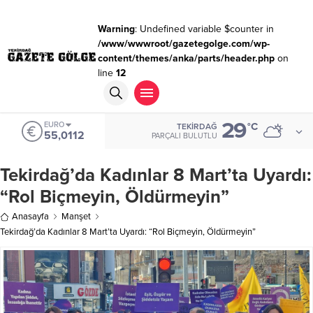
Warning
: Undefined variable $counter in
/www/wwwroot/gazetegolge.com/wp-
content/themes/anka/parts/header.php
on
line
12
29
EURO
°C
TEKIRDAĞ
55,0112
PARÇALI BULUTLU
Tekirdağ’da Kadınlar 8 Mart’ta Uyardı:
“Rol Biçmeyin, Öldürmeyin”
Anasayfa
Manşet
Tekirdağ’da Kadınlar 8 Mart’ta Uyardı: “Rol Biçmeyin, Öldürmeyin”