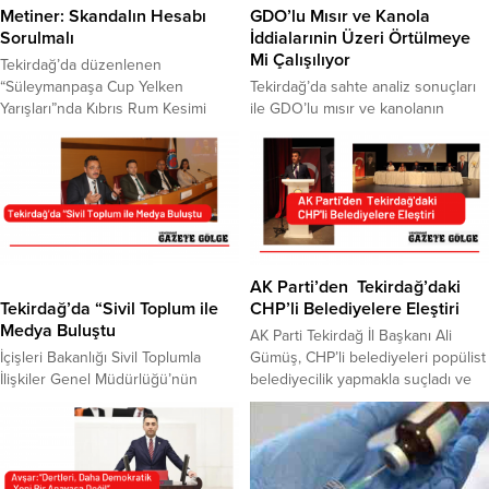
Metiner: Skandalın Hesabı
GDO’lu Mısır ve Kanola
Sorulmalı
İddialarınin Üzeri Örtülmeye
Mi Çalışılıyor
Tekirdağ’da düzenlenen
“Süleymanpaşa Cup Yelken
Tekirdağ’da sahte analiz sonuçları
Yarışları”nda Kıbrıs Rum Kesimi
ile GDO’lu mısır ve kanolanın
bayrağının yer alması tepkiyle
piyasaya sürüldüğüne ilişkin
karşılandı. İYİ Parti Tekirdağ İl
iddialarla ilgili skandallar devam
Başkanı Gökhan Metiner, söz
ediyor. Konuyla ilgili, kim tarafından
konusu durumun skandal
açıklama yapıldığı belli olmayan ve
olduğunu belirterek, soruşturma
iddiaların asılsız olduğu belirtilen
gerektiren bir suç olduğuna dikkat
bildirinin, bir siyasi parti aracılığı ile
çekti. Tekirdağ Yelken Kulübü
para karşılığı yayınlatılmak istendiği
önünde basın açıklaması
ileri sürüldü. Korsan bildiri olarak
AK Parti’den Tekirdağ’daki
gerçekleştiren İYİ Parti Tekirdağ İl
tanımlanan ve iddiaların gerçek
Tekirdağ’da “Sivil Toplum ile
CHP’li Belediyelere Eleştiri
Başkanı Gökhan Metiner, Türkiye
olmadığı...
Medya Buluştu
AK Parti Tekirdağ İl Başkanı Ali
Cumhuriyeti...
İçişleri Bakanlığı Sivil Toplumla
Gümüş, CHP’li belediyeleri popülist
İlişkiler Genel Müdürlüğü’nün
belediyecilik yapmakla suçladı ve
desteği ile İnternet Medya ve
CHP’li Tekirdağ Büyükşehir
Bilişim Federasyonu (İMEF) ve Türk
Belediye Başkanı Candan
İnternet Medya Birliği (TİMBİR)
Yüceer’in ucuz ulaşım, indirimli su
tarafından Tekirdağ’da “Sivil Toplum
gibi vaatlerini de yerine
Medya Buluşmaları’ programı
getirmediğini kaydetti. AK Parti