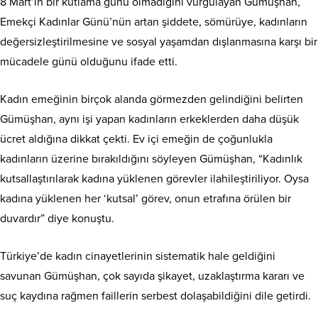
8 Mart’ın bir kutlama günü olmadığını vurgulayan Gümüşhan,
Emekçi Kadınlar Günü’nün artan şiddete, sömürüye, kadınların
değersizleştirilmesine ve sosyal yaşamdan dışlanmasına karşı bir
mücadele günü olduğunu ifade etti.
Kadın emeğinin birçok alanda görmezden gelindiğini belirten
Gümüşhan, aynı işi yapan kadınların erkeklerden daha düşük
ücret aldığına dikkat çekti. Ev içi emeğin de çoğunlukla
kadınların üzerine bırakıldığını söyleyen Gümüşhan, “Kadınlık
kutsallaştırılarak kadına yüklenen görevler ilahileştiriliyor. Oysa
kadına yüklenen her ‘kutsal’ görev, onun etrafına örülen bir
duvardır” diye konuştu.
Türkiye’de kadın cinayetlerinin sistematik hale geldiğini
savunan Gümüşhan, çok sayıda şikayet, uzaklaştırma kararı ve
suç kaydına rağmen faillerin serbest dolaşabildiğini dile getirdi.