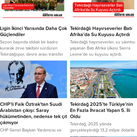
Ligin İkinci Yarısında Daha Çok
Tekirdağlı Hayırseverler Batı
Güçlendiler
Afrika’da Su Kuyusu Açtırdı
Sezon başında iddialı bir kadro
Tekirdağlı hayırseverler, su sıkıntısı
kurarak zirve takibini sürdüren
yaşanan Batı Afrika ülkesi Sierra
Tekirdağspor, devre arası transfer
Leone’de su kuyusu açtırdı.
döneminde yaptığı transferler ile
Tekirdağ Zeliha Yarapsanlı Kur’an
daha da güçlenerek ikinci yarıda
Kursu katılımcılarının destekleriyle,
maç kaybetmedi. Tekirdağspor
temiz suya erişimin kısıtlı olduğu
zirve iddiasını sürdürüyor. Bölgesel
Sierra Leone’de su kuyusu açma
Amatör Lig 11. Grupta zirve takibini
projesi gerçekleştirildi. Tekirdağlı
sürdüren Tekirdağspor ligin ikinci
hayırseverlerin katkılarıyla hayata
yarısında karşılaştığı 3 maçta 3
geçen proje, Zeliha Yarapsanlı
galibiyet alarak puan farkını 3’e
Kur’an Kursunda eğitim veren
CHP’li Faik Öztrak’tan Suudi
Tekirdağ 2025’te Türkiye’nin
düşürdü....
Fatma Çebi önderliğinde hazırlandı.
Arabistan çıkışı: Saray
En Fazla İhracat Yapan 5. İli
Sosyal sorumluluk...
hükümetinden, nedense tek çıt
Oldu
çıkmıyor
Tekirdağ, 2025 yılında
CHP Genel Başkan Yardımcısı ve
gerçekleştirdiği 13,2 milyar dolarlık
Parti Sözcüsü Faik Öztrak, Suudi
ihracat ile Türkiye’de en fazla