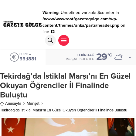
Warning
: Undefined variable $counter in
/www/wwwroot/gazetegolge.com/wp-
content/themes/anka/parts/header.php
on
line
12
29
EURO
°C
TEKIRDAĞ
55,1881
PARÇALI BULUTLU
Tekirdağ’da İstiklal Marşı’nı En Güzel
Okuyan Öğrenciler İl Finalinde
Buluştu
Anasayfa
Manşet
Tekirdağ’da İstiklal Marşı’nı En Güzel Okuyan Öğrenciler İl Finalinde Buluştu