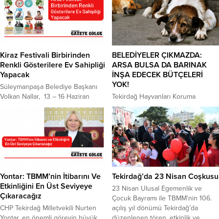
Kiraz Festivali Birbirinden
BELEDİYELER ÇIKMAZDA:
Renkli Gösterilere Ev Sahipliği
ARSA BULSA DA BARINAK
Yapacak
İNŞA EDECEK BÜTÇELERİ
YOK!
Süleymanpaşa Belediye Başkanı
Volkan Nallar, 13 – 16 Haziran
Tekirdağ Hayvanları Koruma
tarihleri arasında gerçekleşecek
Derneği Başkanı Bedia İlerler,
Uluslararası Kiraz Festivali’ne, tüm
Hayvan Hakları Kanunu’nda 2028
Trakya’yı davet etti. Belediyeyi
yılına kadar belediyelerin bakımevi
büyük bir borçla devraldıklarını
inşa etmesi gerektiği yönünde
aktaran Nallar, çok büyük bütçeler
hüküm bulunduğunu anımsatarak,
harcamadan iyi sanatçılarla güzel
fakat belediyelerin barınak inşa
bir festival hazırladıklarına dikkat
edebilecekleri bir arsa bulmakta
çekti. Geçtiğimiz yıl Melek
zorlandığını, bulsalar da bu sefer
Yontar: TBMM’nin İtibarını Ve
Tekirdağ’da 23 Nisan Coşkusu
Mosso’unun sahne alması
de bütçe engeli ile karşılaştıklarını
Etkinliğini En Üst Seviyeye
23 Nisan Ulusal Egemenlik ve
nedeniyle iktidar yakınları
söyledi. Dünya genelinde sokak
Çıkaracağız
Çocuk Bayramı ile TBMM’nin 106.
tarafından tepkiyle karşılanan...
hayvanlarının yaşam koşullarına
CHP Tekirdağ Milletvekili Nurten
açılış yıl dönümü Tekirdağ’da
dikkat çekmek ve...
Yontar, en önemli görevin büyük
düzenlenen tören, etkinlik ve