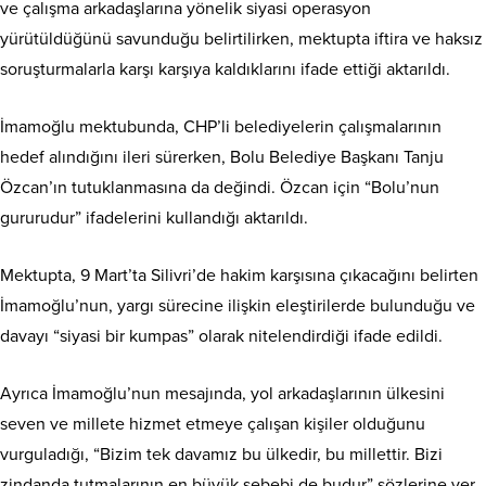
ve çalışma arkadaşlarına yönelik siyasi operasyon
yürütüldüğünü savunduğu belirtilirken, mektupta iftira ve haksız
soruşturmalarla karşı karşıya kaldıklarını ifade ettiği aktarıldı.
İmamoğlu mektubunda, CHP’li belediyelerin çalışmalarının
hedef alındığını ileri sürerken, Bolu Belediye Başkanı
Tanju
Özcan
’ın tutuklanmasına da değindi. Özcan için “Bolu’nun
gururudur” ifadelerini kullandığı aktarıldı.
Mektupta, 9 Mart’ta Silivri’de hakim karşısına çıkacağını belirten
İmamoğlu’nun, yargı sürecine ilişkin eleştirilerde bulunduğu ve
davayı “siyasi bir kumpas” olarak nitelendirdiği ifade edildi.
Ayrıca İmamoğlu’nun mesajında, yol arkadaşlarının ülkesini
seven ve millete hizmet etmeye çalışan kişiler olduğunu
vurguladığı, “Bizim tek davamız bu ülkedir, bu millettir. Bizi
zindanda tutmalarının en büyük sebebi de budur” sözlerine yer