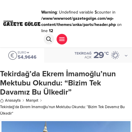
Warning
: Undefined variable $counter in
/www/wwwroot/gazetegolge.com/wp-
content/themes/anka/parts/header.php
on
line
12
29
EURO
°C
TEKIRDAĞ
54,9646
AÇIK
Tekirdağ’da Ekrem İmamoğlu’nun
Mektubu Okundu: “Bizim Tek
Davamız Bu Ülkedir”
Anasayfa
Manşet
Tekirdağ’da Ekrem İmamoğlu’nun Mektubu Okundu: “Bizim Tek Davamız Bu
Ülkedir”