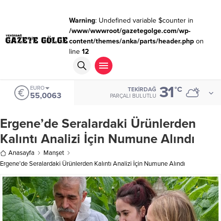
Warning
: Undefined variable $counter in
/www/wwwroot/gazetegolge.com/wp-
content/themes/anka/parts/header.php
on
line
12
31
EURO
°C
TEKIRDAĞ
55,0063
PARÇALI BULUTLU
Ergene’de Seralardaki Ürünlerden
Kalıntı Analizi İçin Numune Alındı
Anasayfa
Manşet
Ergene’de Seralardaki Ürünlerden Kalıntı Analizi İçin Numune Alındı